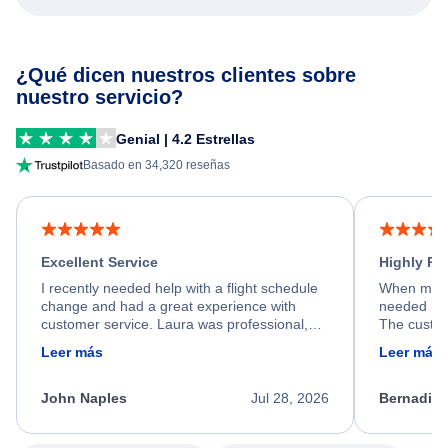
¿Qué dicen nuestros clientes sobre
nuestro servicio?
Genial | 4.2 Estrellas
Basado en 34,320 reseñas
Excellent Service
Highly R
I recently needed help with a flight schedule
When my fl
change and had a great experience with
needed hel
customer service. Laura was professional,
The custom
friendly, and very helpful throughout the
calm, prof
Leer más
Leer más
process. She quickly found a solution and
throughout
kept me informed of the next steps. I truly
alternative
appreciate her excellent service.
necessary f
John Naples
Jul 28, 2026
Bernadine
excellent s
my issue.