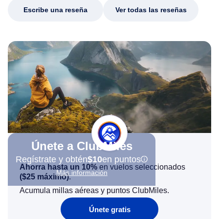
Escribe una reseña
Ver todas las reseñas
Únete a ClubMiles
Regístrate y obtén
$10
en puntos
Ahorra hasta un 10%
en vuelos seleccionados
Más información
(
$25
máximo)
.
Acumula millas aéreas y puntos ClubMiles.
Únete gratis