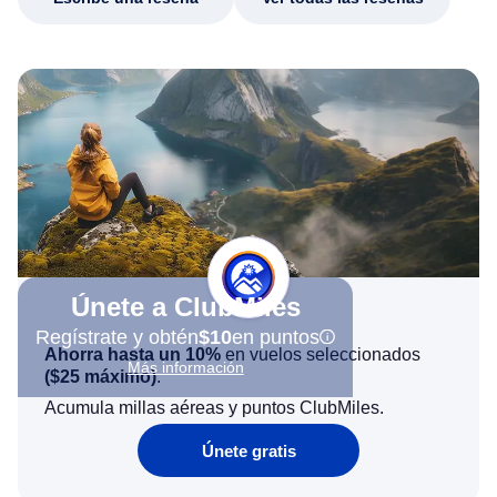
Únete a ClubMiles
Regístrate y obtén
$10
en puntos
Ahorra hasta un 10%
en vuelos seleccionados
Más información
(
$25
máximo)
.
Acumula millas aéreas y puntos ClubMiles.
Únete gratis