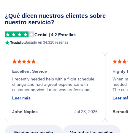
¿Qué dicen nuestros clientes sobre
nuestro servicio?
Genial | 4.2 Estrellas
Basado en 34,320 reseñas
Excellent Service
Highly R
I recently needed help with a flight schedule
When my fl
change and had a great experience with
needed hel
customer service. Laura was professional,
The custom
friendly, and very helpful throughout the
calm, prof
Leer más
Leer más
process. She quickly found a solution and
throughout
kept me informed of the next steps. I truly
alternative
appreciate her excellent service.
necessary f
John Naples
Jul 28, 2026
Bernadine
excellent s
my issue.
Escribe una reseña
Ver todas las reseñas