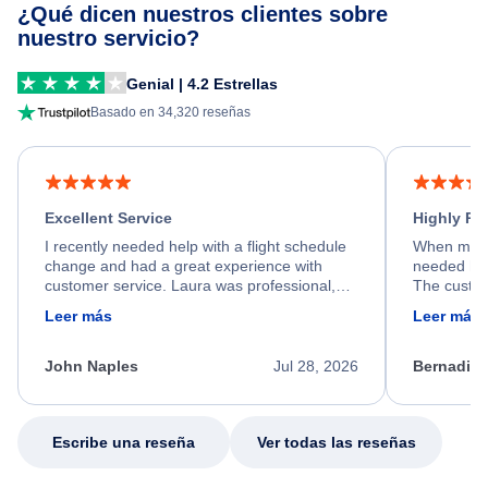
¿Qué dicen nuestros clientes sobre
nuestro servicio?
Genial | 4.2 Estrellas
Basado en 34,320 reseñas
Excellent Service
Highly R
I recently needed help with a flight schedule
When my fl
change and had a great experience with
needed hel
customer service. Laura was professional,
The custom
friendly, and very helpful throughout the
calm, prof
Leer más
Leer más
process. She quickly found a solution and
throughout
kept me informed of the next steps. I truly
alternative
appreciate her excellent service.
necessary f
John Naples
Jul 28, 2026
Bernadine
excellent s
my issue.
Escribe una reseña
Ver todas las reseñas