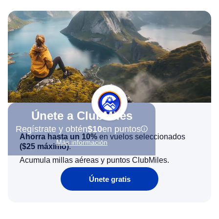
Únete a ClubMiles
Regístrate y obtén
$10
en puntos
Ahorra hasta un 10%
en vuelos seleccionados
Más información
(
$25
máximo)
.
Acumula millas aéreas y puntos ClubMiles.
Únete gratis