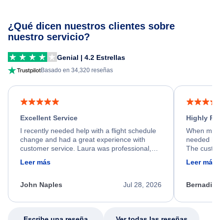
¿Qué dicen nuestros clientes sobre
nuestro servicio?
Genial | 4.2 Estrellas
Basado en 34,320 reseñas
Excellent Service
Highly R
I recently needed help with a flight schedule
When my fl
change and had a great experience with
needed hel
customer service. Laura was professional,
The custom
friendly, and very helpful throughout the
calm, prof
Leer más
Leer más
process. She quickly found a solution and
throughout
kept me informed of the next steps. I truly
alternative
appreciate her excellent service.
necessary f
John Naples
Jul 28, 2026
Bernadine
excellent s
my issue.
Escribe una reseña
Ver todas las reseñas