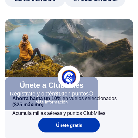
Únete a ClubMiles
Regístrate y obtén
$10
en puntos
Ahorra hasta un 10%
en vuelos seleccionados
Más información
(
$25
máximo)
.
Acumula millas aéreas y puntos ClubMiles.
Únete gratis