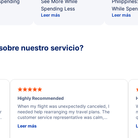
Spending
See More While
Philippines
Spending Less
While Spen
Leer más
Leer más
sobre nuestro servicio?
Highly Recommended
H
When my flight was unexpectedly canceled, I
W
r
needed help rearranging my travel plans. The
n
y
customer service representative was calm,
q
d
professional, and extremely helpful throughout the
w
Leer más
.
process. They quickly found alternative flight
b
options and assisted with the necessary follow-up.
e