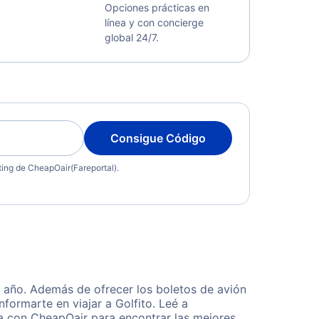
Opciones prácticas en
línea y con concierge
global 24/7.
Consigue Código
eting de CheapOair(Fareportal).
l año. Además de ofrecer los boletos de avión
formarte en viajar a Golfito. Leé a
ta con CheapOair para encontrar las mejores