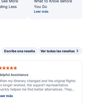
: See More
What to Know Before
ding Less
You Go
Leer más
Escribe una reseña
Ver todas las reseñas
elpful Assistance
hen my itinerary changed and the original flights
o longer worked, the support representative
uickly helped me find better alternatives. They
ere professional, courteous, and went above and
Leer más
eyond to resolve the issue. I'm grateful for the
xcellent assistance and smooth experience.