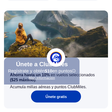
Únete a ClubMiles
Regístrate y obtén
$10
en puntos
Ahorra hasta un 10%
en vuelos seleccionados
Más información
(
$25
máximo)
.
Acumula millas aéreas y puntos ClubMiles.
Únete gratis