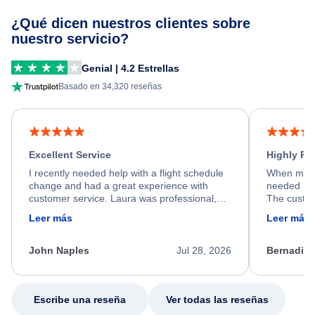
¿Qué dicen nuestros clientes sobre
nuestro servicio?
Genial | 4.2 Estrellas
Basado en 34,320 reseñas
Excellent Service
Highly R
I recently needed help with a flight schedule
When my fl
change and had a great experience with
needed hel
customer service. Laura was professional,
The custom
friendly, and very helpful throughout the
calm, prof
Leer más
Leer más
process. She quickly found a solution and
throughout
kept me informed of the next steps. I truly
alternative
appreciate her excellent service.
necessary f
John Naples
Jul 28, 2026
Bernadine
excellent s
my issue.
Escribe una reseña
Ver todas las reseñas