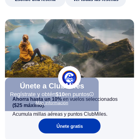
Únete a ClubMiles
Regístrate y obtén
$10
en puntos
Ahorra hasta un 10%
en vuelos seleccionados
Más información
(
$25
máximo)
.
Acumula millas aéreas y puntos ClubMiles.
Únete gratis