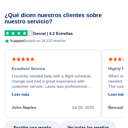
¿Qué dicen nuestros clientes sobre
nuestro servicio?
Genial | 4.2 Estrellas
Basado en 34,320 reseñas
Excellent Service
Highly R
I recently needed help with a flight schedule
When my fl
change and had a great experience with
needed hel
customer service. Laura was professional,
The custom
friendly, and very helpful throughout the
calm, prof
Leer más
Leer más
process. She quickly found a solution and
throughout
kept me informed of the next steps. I truly
alternative
appreciate her excellent service.
necessary f
John Naples
Jul 28, 2026
Bernadine
excellent s
my issue.
Escribe una reseña
Ver todas las reseñas