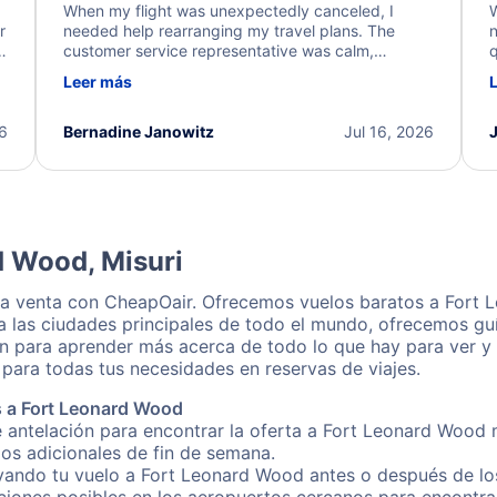
When my flight was unexpectedly canceled, I
W
r
needed help rearranging my travel plans. The
n
y
customer service representative was calm,
q
d
professional, and extremely helpful throughout the
w
Leer más
.
process. They quickly found alternative flight
b
options and assisted with the necessary follow-up.
e
I truly appreciate the excellent support and
26
Bernadine Janowitz
Jul 16, 2026
dedication to resolving my issue.
d Wood, Misuri
la venta con CheapOair. Ofrecemos vuelos baratos a Fort
a las ciudades principales de todo el mundo, ofrecemos guí
n para aprender más acerca de todo lo que hay para ver y 
para todas tus necesidades en reservas de viajes.
s a Fort Leonard Wood
e antelación para encontrar la oferta a Fort Leonard Wood 
gos adicionales de fin de semana.
rvando tu vuelo a Fort Leonard Wood antes o después de los