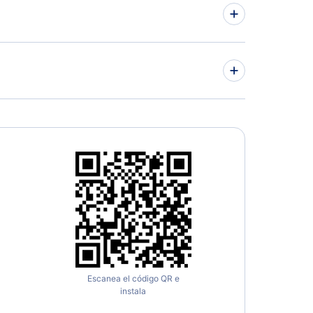
Escanea el código QR e
instala