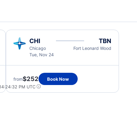
CHI
TBN
Chicago
Fort Leonard Wood
Tue, Nov 24
$252
from
Book Now
 14:24:32 PM UTC