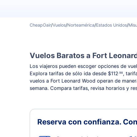
CheapOair
/
Vuelos
/
Norteamérica
/
Estados Unidos
/
Misu
Vuelos Baratos a Fort Leonar
Los viajeros pueden escoger opciones de vuelo
Explora tarifas de sólo ida desde
$112
, tari
.98
vuelos a Fort Leonard Wood operan de manera r
semana. Compara tarifas, revisa horarios y re
Reserva con confianza.
Con