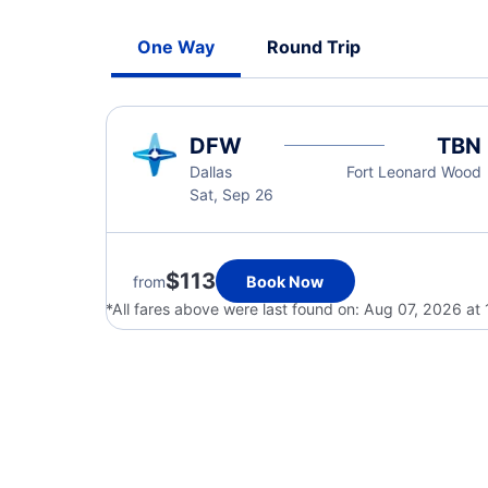
One Way
Round Trip
DFW
TBN
Dallas
Fort Leonard Wood
Sat, Sep 26
$113
from
Book Now
*All fares above were last found on:
Aug 07, 2026 at