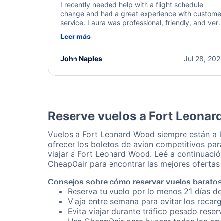
I recently needed help with a flight schedule
change and had a great experience with custome
service. Laura was professional, friendly, and ver
helpful throughout the process. She quickly foun
Leer más
a solution and kept me informed of the next steps
I truly appreciate her excellent service.
John Naples
Jul 28, 20
Reserve vuelos a Fort Leonar
Vuelos a Fort Leonard Wood siempre están a 
ofrecer los boletos de avión competitivos par
viajar a Fort Leonard Wood. Leé a continuació
CheapOair para encontrar las mejores ofertas 
Consejos sobre cómo reservar vuelos barato
Reserva tu vuelo por lo menos 21 días d
Viaja entre semana para evitar los recar
Evita viajar durante tráfico pesado rese