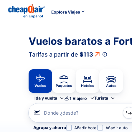
Explora Viajes
Vuelos baratos a Fo
Tarifas a partir de
$113
Vuelos
Paquetes
Hoteles
Autos
Ida y vuelta
Turista
1
Viajero
Dónde ¿desde?
Refina tu búsqueda por aerolínea, por ciudad o aerop
Agrupa y ahorra
Añadir hotel
Añadir auto