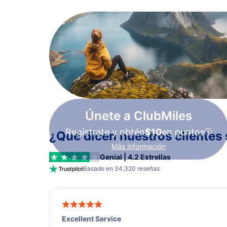
Únete a ClubMiles
Regístrate y obtén
$10
en puntos
¿Qué dicen nuestros clientes 
Más información
Genial | 4.2 Estrellas
Basado en 34,320 reseñas
Excellent Service