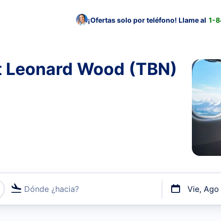
¡Ofertas solo por teléfono! Llame al
1-
rt Leonard Wood (TBN)
Dónde ¿hacia?
Vie, Ago
uerto o por vuelos directos