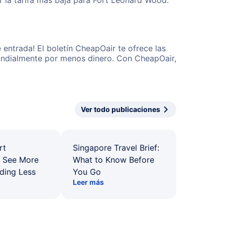
 la tarifa más baja para Fort Leonard Wood.
entrada! El boletín CheapOair te ofrece las
 mundialmente por menos dinero. Con CheapOair,
Ver todo publicaciones
rt
Singapore Travel Brief:
: See More
What to Know Before
ding Less
You Go
Leer más