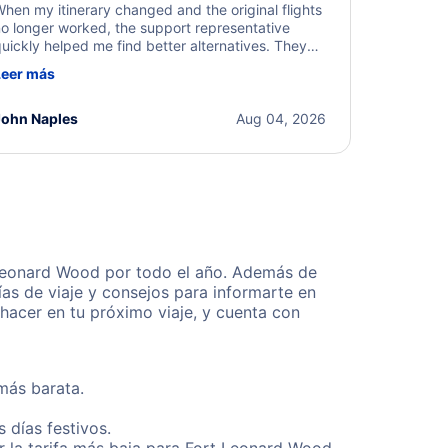
hen my itinerary changed and the original flights
o longer worked, the support representative
uickly helped me find better alternatives. They
ere professional, courteous, and went above and
Leer más
eyond to resolve the issue. I'm grateful for the
xcellent assistance and smooth experience.
John Naples
Aug 04, 2026
 Leonard Wood por todo el año. Además de
as de viaje y consejos para informarte en
hacer en tu próximo viaje, y cuenta con
más barata.
 días festivos.