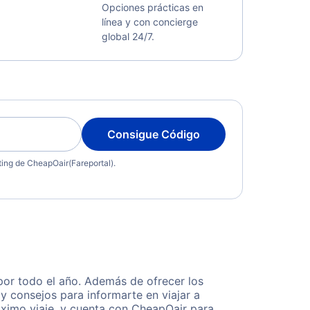
Opciones prácticas en
línea y con concierge
global 24/7.
Consigue Código
eting de CheapOair(Fareportal).
por todo el año. Además de ofrecer los
y consejos para informarte en viajar a
óximo viaje, y cuenta con CheapOair para