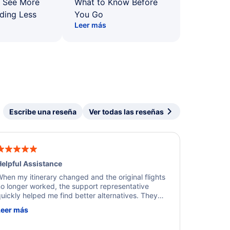
: See More
What to Know Before
ding Less
You Go
Leer más
Escribe una reseña
Ver todas las reseñas
elpful Assistance
hen my itinerary changed and the original flights
o longer worked, the support representative
uickly helped me find better alternatives. They
ere professional, courteous, and went above and
Leer más
eyond to resolve the issue. I'm grateful for the
xcellent assistance and smooth experience.