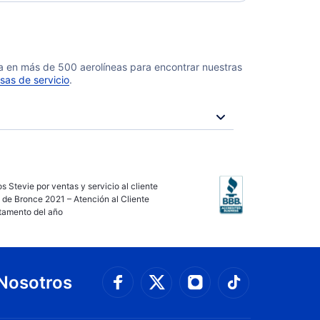
da en más de 500 aerolíneas para encontrar nuestras
sas de servicio
.
s Stevie por ventas y servicio al cliente
 de Bronce 2021 – Atención al Cliente
tamento del año
Nosotros
Conéctate con Faceboo
Connect with 
Conéctate con Twit
Conéctate