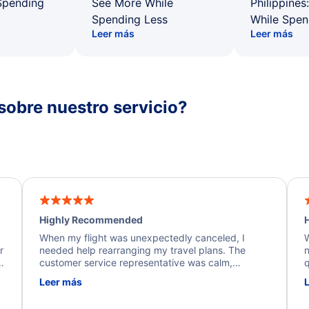
Spending
See More While
Philippines
Spending Less
While Spen
Leer más
Leer más
sobre nuestro servicio?
Highly Recommended
H
When my flight was unexpectedly canceled, I
W
r
needed help rearranging my travel plans. The
n
y
customer service representative was calm,
q
d
professional, and extremely helpful throughout the
w
Leer más
.
process. They quickly found alternative flight
b
options and assisted with the necessary follow-up.
e