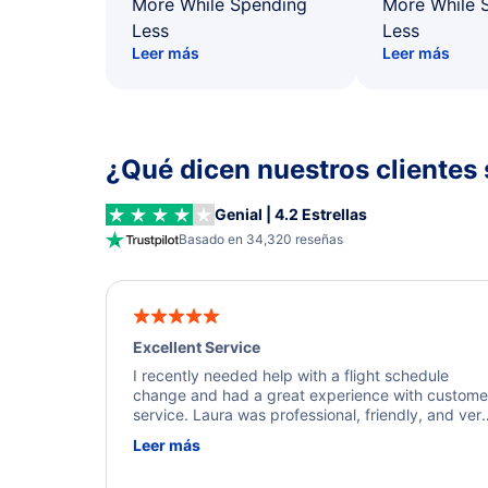
More While Spending
More While 
Less
Less
Leer más
Leer más
¿Qué dicen nuestros clientes 
Genial | 4.2 Estrellas
Basado en 34,320 reseñas
Excellent Service
I recently needed help with a flight schedule
change and had a great experience with custome
service. Laura was professional, friendly, and ver
helpful throughout the process. She quickly foun
Leer más
a solution and kept me informed of the next steps
I truly appreciate her excellent service.