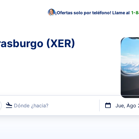
¡Ofertas solo por teléfono! Llame al
1-
rasburgo (XER)
Dónde ¿hacia?
Jue, Ago 
uerto o por vuelos directos