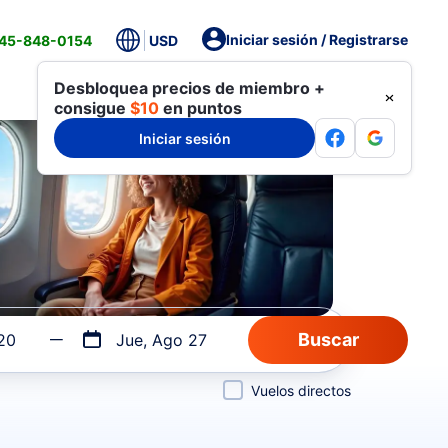
Iniciar sesión / Registrarse
845-848-0154
USD
Desbloquea precios de miembro +
consigue
$10
en puntos
Iniciar sesión
20
Jue, Ago 27
Vuelos directos