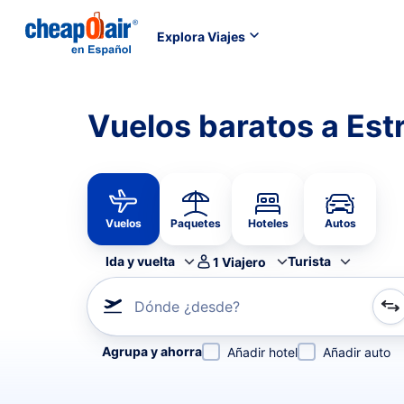
Explora Viajes
Vuelos baratos a Est
Vuelos
Paquetes
Hoteles
Autos
Ida y vuelta
Turista
1
Viajero
Dónde ¿desde?
Refina tu búsqueda por aerolínea, por ciudad o aerop
Agrupa y ahorra
Añadir hotel
Añadir auto