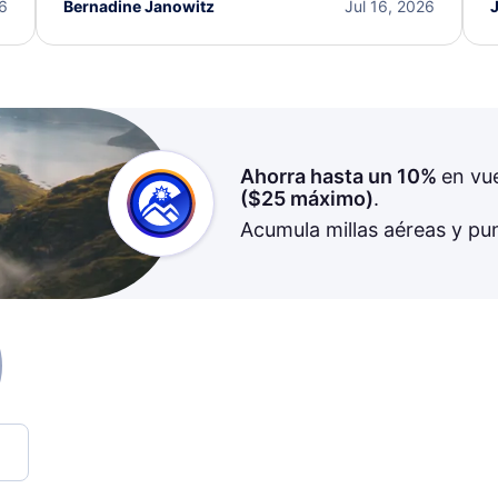
I truly appreciate the excellent support and
26
Bernadine Janowitz
Jul 16, 2026
dedication to resolving my issue.
Ahorra hasta un 10%
en vu
(
$25
máximo)
.
Acumula millas aéreas y pu