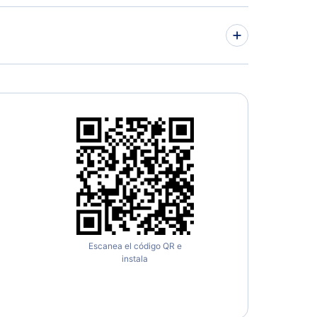
Escanea el código QR e
instala