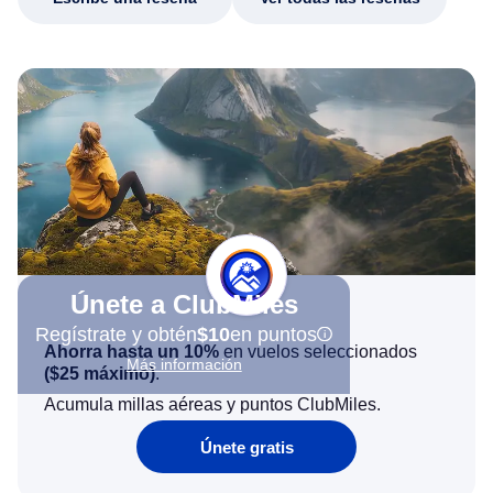
Únete a ClubMiles
Regístrate y obtén
$10
en puntos
Ahorra hasta un 10%
en vuelos seleccionados
Más información
(
$25
máximo)
.
Acumula millas aéreas y puntos ClubMiles.
Únete gratis