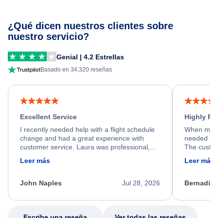
¿Qué dicen nuestros clientes sobre
nuestro servicio?
Genial | 4.2 Estrellas
Basado en 34,320 reseñas
Excellent Service
Highly R
I recently needed help with a flight schedule
When my fl
change and had a great experience with
needed hel
customer service. Laura was professional,
The custom
friendly, and very helpful throughout the
calm, prof
Leer más
Leer más
process. She quickly found a solution and
throughout
kept me informed of the next steps. I truly
alternative
appreciate her excellent service.
necessary f
John Naples
Jul 28, 2026
Bernadine
excellent s
my issue.
Escribe una reseña
Ver todas las reseñas