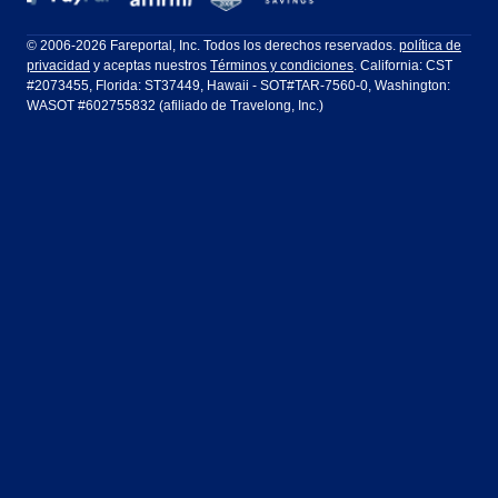
Filadelfia a Orlando
San Francisco a Los Ángeles
Ft Lauderdale
Honolulu
LATAM Airlines
Lufthansa
Dublín
Frankfurt
© 2006-2026 Fareportal, Inc. Todos los derechos reservados.
política de
privacidad
y aceptas nuestros
Términos y condiciones
. California: CST
Houston
Las Vegas
Air Europa
Turkish Airlines
Guadalajara
Lima
#2073455, Florida: ST37449, Hawaii - SOT#TAR-7560-0, Washington:
WASOT #602755832 (afiliado de Travelong, Inc.)
Los Ángeles
Miami
United Airlines
Volaris Airlines
Londres
Manila
Nueva York
Orlando
Madrid
Ciudad de México
Filadelfia
Phoenix
Nassau
Sídney
San Diego
San Francisco
París
Puerto Vallarta
Seattle
Tampa
Roma
San José
Toronto
Vancouver