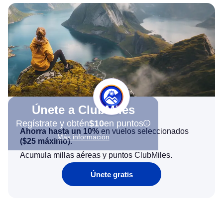
Únete a ClubMiles
Regístrate y obtén
$10
en puntos
Ahorra hasta un 10%
en vuelos seleccionados
Más información
(
$25
máximo)
.
Acumula millas aéreas y puntos ClubMiles.
Únete gratis