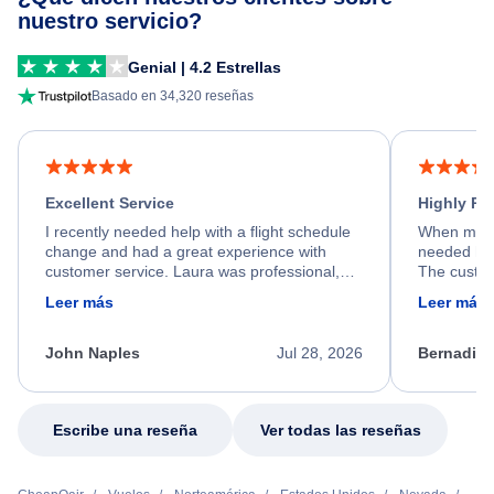
nuestro servicio?
Genial | 4.2 Estrellas
Basado en 34,320 reseñas
Excellent Service
Highly R
I recently needed help with a flight schedule
When my fl
change and had a great experience with
needed hel
customer service. Laura was professional,
The custom
friendly, and very helpful throughout the
calm, prof
Leer más
Leer más
process. She quickly found a solution and
throughout
kept me informed of the next steps. I truly
alternative
appreciate her excellent service.
necessary f
John Naples
Jul 28, 2026
Bernadine
excellent s
my issue.
Escribe una reseña
Ver todas las reseñas