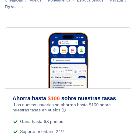
CheapOair
Vuelos
Norteamérica
Estados Unidos
Nevada
Ely Vuelos
Ahorra hasta
$
100
sobre nuestras tasas
¡Los nuevos usuarios se ahorran hasta
$
100
sobre
nuestras tasas en vuelos!
ⓘ
Gana hasta 6X puntos
Soporte prioritario 24/7