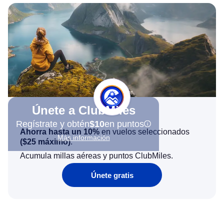
Únete a ClubMiles
Regístrate y obtén
$10
en puntos
Ahorra hasta un 10%
en vuelos seleccionados
Más información
(
$25
máximo)
.
Acumula millas aéreas y puntos ClubMiles.
Únete gratis