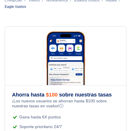
CheapOair
Vuelos
Norteamérica
Estados Unidos
Alaska
Eagle Vuelos
Ahorra hasta
$
100
sobre nuestras tasas
¡Los nuevos usuarios se ahorran hasta
$
100
sobre
nuestras tasas en vuelos!
ⓘ
Gana hasta 6X puntos
Soporte prioritario 24/7