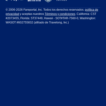
Filadelfia a Orlando
San Francisco a Los Ángeles
Ft Lauderdale
Honolulu
LATAM Airlines
Lufthansa
Dublín
Frankfurt
© 2006-2026 Fareportal, Inc. Todos los derechos reservados.
política de
privacidad
y aceptas nuestros
Términos y condiciones
. California: CST
Houston
Las Vegas
Air Europa
Turkish Airlines
Guadalajara
Lima
#2073455, Florida: ST37449, Hawaii - SOT#TAR-7560-0, Washington:
WASOT #602755832 (afiliado de Travelong, Inc.)
Los Ángeles
Miami
United Airlines
Volaris Airlines
Londres
Manila
Nueva York
Orlando
Madrid
Ciudad de México
Filadelfia
Phoenix
Nassau
Sídney
San Diego
San Francisco
París
Puerto Vallarta
Seattle
Tampa
Roma
San José
Toronto
Vancouver