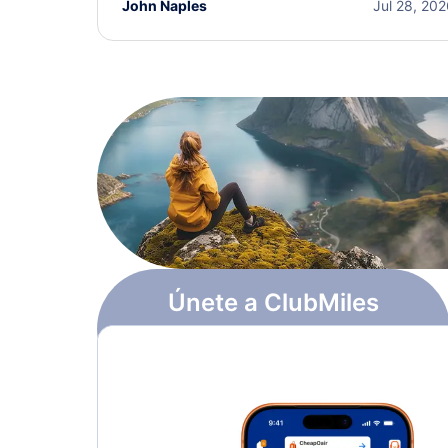
John Naples
Jul 28, 20
Únete a ClubMiles
Regístrate y obtén
$10
en puntos
Más información