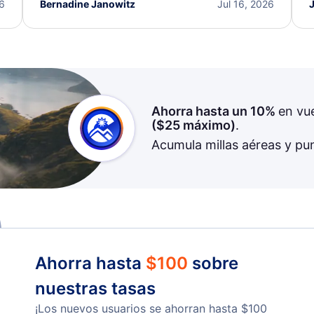
I truly appreciate the excellent support and
26
Bernadine Janowitz
Jul 16, 2026
dedication to resolving my issue.
Ahorra hasta un 10%
en vu
(
$25
máximo)
.
Acumula millas aéreas y pu
Ahorra hasta
$
100
sobre
nuestras tasas
¡Los nuevos usuarios se ahorran hasta
$
100