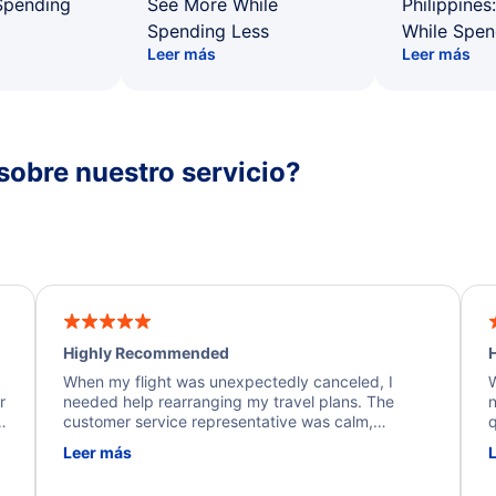
Spending
See More While
Philippines
Spending Less
While Spen
Leer más
Leer más
sobre nuestro servicio?
Highly Recommended
H
When my flight was unexpectedly canceled, I
W
r
needed help rearranging my travel plans. The
n
y
customer service representative was calm,
q
d
professional, and extremely helpful throughout the
w
Leer más
.
process. They quickly found alternative flight
b
options and assisted with the necessary follow-up.
e