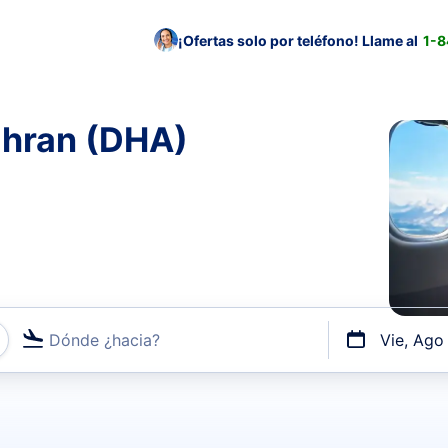
¡Ofertas solo por teléfono! Llame al
1-
ahran (DHA)
Dónde ¿hacia?
Vie, Ago
uerto o por vuelos directos