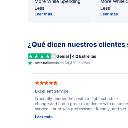
More While Spending
More While 
Less
Less
Leer más
Leer más
¿Qué dicen nuestros clientes 
Genial | 4.2 Estrellas
Basado en 34,320 reseñas
Excellent Service
I recently needed help with a flight schedule
change and had a great experience with custome
service. Laura was professional, friendly, and ver
helpful throughout the process. She quickly foun
Leer más
a solution and kept me informed of the next steps
I truly appreciate her excellent service.