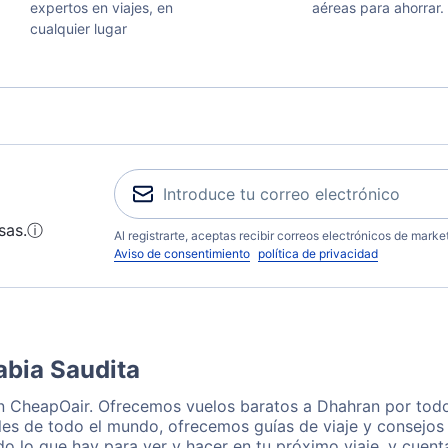
expertos en viajes, en
aéreas para ahorrar.
cualquier lugar
sas.
ⓘ
Al registrarte, aceptas recibir correos electrónicos de mark
Aviso de consentimiento
política de privacidad
abia Saudita
n CheapOair. Ofrecemos vuelos baratos a Dhahran por todo
les de todo el mundo, ofrecemos guías de viaje y consejos 
o lo que hay para ver y hacer en tu próximo viaje, y cuen