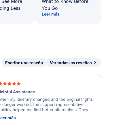
: See More
What to Know Before
ding Less
You Go
Leer más
Escribe una reseña
Ver todas las reseñas
elpful Assistance
hen my itinerary changed and the original flights
o longer worked, the support representative
uickly helped me find better alternatives. They
ere professional, courteous, and went above and
Leer más
eyond to resolve the issue. I'm grateful for the
xcellent assistance and smooth experience.