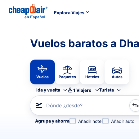
Explora Viajes
Vuelos baratos a Dh
Vuelos
Paquetes
Hoteles
Autos
Ida y vuelta
Turista
1
Viajero
Dónde ¿desde?
Refina tu búsqueda por aerolínea, por ciudad o aerop
Agrupa y ahorra
Añadir hotel
Añadir auto