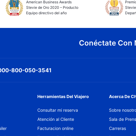
American Business Awards
Premio
Stevie de Oro 2020 – Producto
Stevie
Equipo directivo del año
Depar
Conéctate Con 
000-800-050-3541
Herramientas Del Viajero
Acerca De C
Consultar mi reserva
Sobre nosotr
Atención al Cliente
Sala de Pren
iler
Facturacion online
Carreras