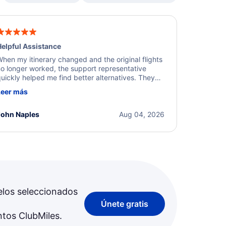
elpful Assistance
hen my itinerary changed and the original flights
o longer worked, the support representative
uickly helped me find better alternatives. They
ere professional, courteous, and went above and
Leer más
eyond to resolve the issue. I'm grateful for the
xcellent assistance and smooth experience.
John Naples
Aug 04, 2026
elos seleccionados
Únete gratis
ntos ClubMiles.