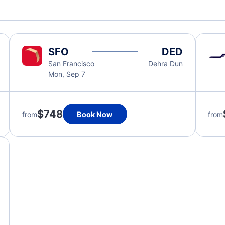
SFO
DED
San Francisco
Dehra Dun
Mon, Sep 7
$748
from
Book Now
from