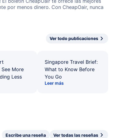
 El boletín CheapOair te ofrece las mejores
mente por menos dinero. Con CheapOair, nunca
Ver todo publicaciones
rt
Singapore Travel Brief:
: See More
What to Know Before
ding Less
You Go
Leer más
Escribe una reseña
Ver todas las reseñas