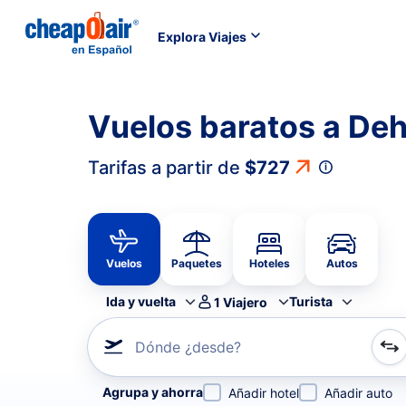
Explora Viajes
Vuelos baratos a De
Tarifas a partir de
$727
Vuelos
Paquetes
Hoteles
Autos
Ida y vuelta
Turista
1
Viajero
Dónde ¿desde?
Refina tu búsqueda por aerolínea, por ciudad o aerop
Agrupa y ahorra
Añadir hotel
Añadir auto