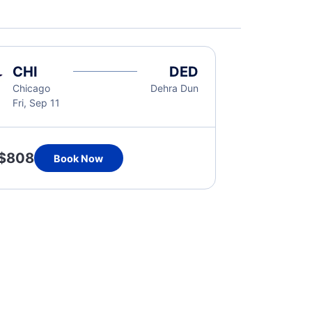
CHI
DED
Chicago
Dehra Dun
Fri, Sep 11
$808
Book Now