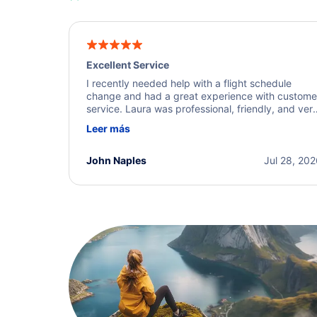
Excellent Service
I recently needed help with a flight schedule
change and had a great experience with custome
service. Laura was professional, friendly, and ver
helpful throughout the process. She quickly foun
Leer más
a solution and kept me informed of the next steps
I truly appreciate her excellent service.
John Naples
Jul 28, 20