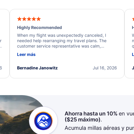
Highly Recommended
H
When my flight was unexpectedly canceled, I
W
r
needed help rearranging my travel plans. The
n
y
customer service representative was calm,
q
d
professional, and extremely helpful throughout the
w
Leer más
.
process. They quickly found alternative flight
b
options and assisted with the necessary follow-up.
e
I truly appreciate the excellent support and
26
Bernadine Janowitz
Jul 16, 2026
dedication to resolving my issue.
Ahorra hasta un 10%
en vu
(
$25
máximo)
.
Acumula millas aéreas y pu