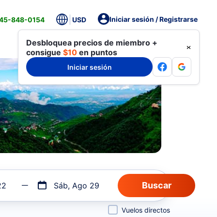
Iniciar sesión / Registrarse
845-848-0154
USD
Desbloquea precios de miembro +
consigue
$10
en puntos
Iniciar sesión
22
Sáb, Ago 29
Vuelos directos