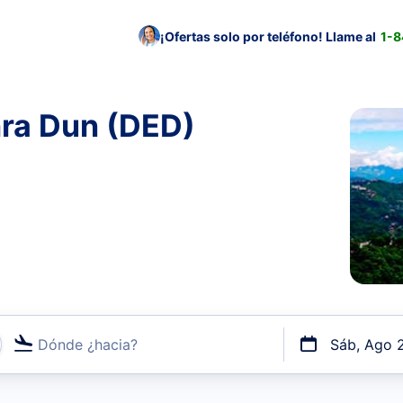
¡Ofertas solo por teléfono! Llame al
1-
hra Dun (DED)
Dónde ¿hacia?
Sáb, Ago 
uerto o por vuelos directos