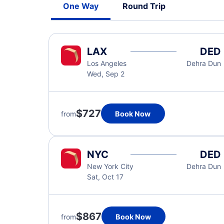
One Way
Round Trip
LAX
DED
Los Angeles
Dehra Dun
Wed, Sep 2
$727
from
Book Now
NYC
DED
New York City
Dehra Dun
Sat, Oct 17
$867
from
Book Now