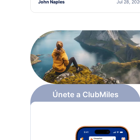
John Naples
Jul 28, 20
Únete a ClubMiles
Regístrate y obtén
$10
en puntos
Más información