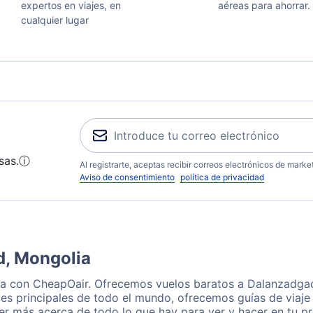
expertos en viajes, en
aéreas para ahorrar.
cualquier lugar
sas.
ⓘ
Al registrarte, aceptas recibir correos electrónicos de mark
Aviso de consentimiento
política de privacidad
d, Mongolia
ta con CheapOair. Ofrecemos vuelos baratos a Dalanzadgad
es principales de todo el mundo, ofrecemos guías de viaje 
r más acerca de todo lo que hay para ver y hacer en tu p