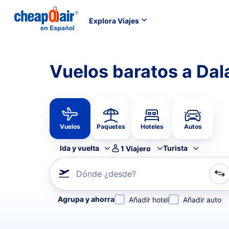
Explora Viajes
Vuelos baratos a Da
Vuelos
Paquetes
Hoteles
Autos
Ida y vuelta
Turista
1
Viajero
Dónde ¿desde?
Refina tu búsqueda por aerolínea, por ciudad o aerop
Agrupa y ahorra
Añadir hotel
Añadir auto