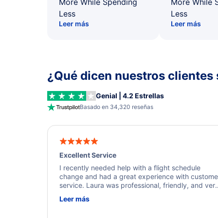
More While Spending
More While 
Less
Less
Leer más
Leer más
¿Qué dicen nuestros clientes 
Genial | 4.2 Estrellas
Basado en 34,320 reseñas
Excellent Service
I recently needed help with a flight schedule
change and had a great experience with custome
service. Laura was professional, friendly, and ver
helpful throughout the process. She quickly foun
Leer más
a solution and kept me informed of the next steps
I truly appreciate her excellent service.