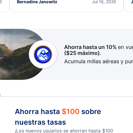
I truly appreciate the excellent support and
26
Bernadine Janowitz
Jul 16, 2026
dedication to resolving my issue.
Ahorra hasta un 10%
en vu
(
$25
máximo)
.
Acumula millas aéreas y pu
Ahorra hasta
$
100
sobre
nuestras tasas
¡Los nuevos usuarios se ahorran hasta
$
100