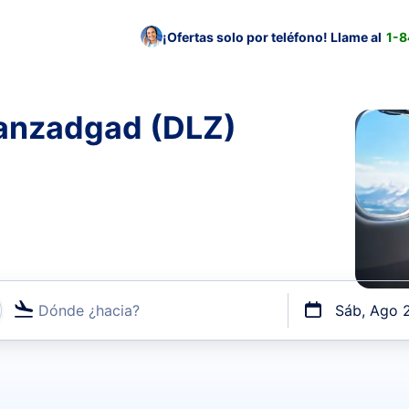
¡Ofertas solo por teléfono! Llame al
1-
lanzadgad (DLZ)
Dónde ¿hacia?
Sáb, Ago 
uerto o por vuelos directos