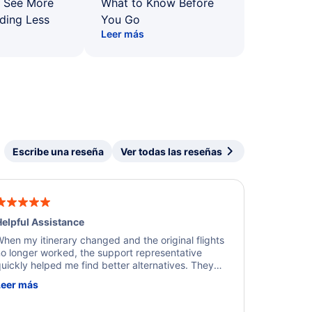
: See More
What to Know Before
ding Less
You Go
Leer más
Escribe una reseña
Ver todas las reseñas
elpful Assistance
hen my itinerary changed and the original flights
o longer worked, the support representative
uickly helped me find better alternatives. They
ere professional, courteous, and went above and
Leer más
eyond to resolve the issue. I'm grateful for the
xcellent assistance and smooth experience.