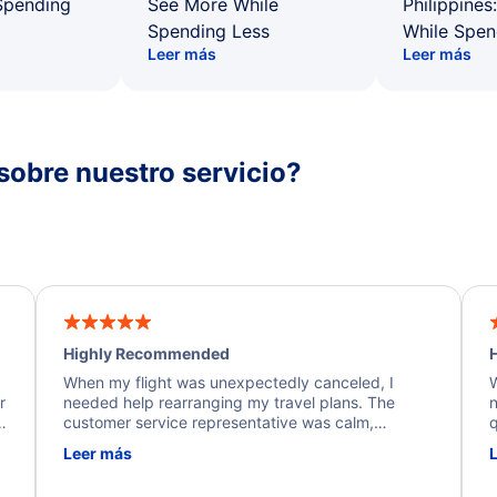
Spending
See More While
Philippines
Spending Less
While Spen
Leer más
Leer más
sobre nuestro servicio?
Highly Recommended
H
When my flight was unexpectedly canceled, I
W
r
needed help rearranging my travel plans. The
n
y
customer service representative was calm,
q
d
professional, and extremely helpful throughout the
w
Leer más
.
process. They quickly found alternative flight
b
options and assisted with the necessary follow-up.
e