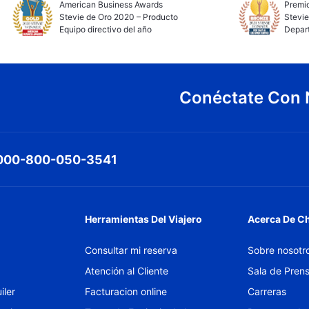
American Business Awards
Premio
Stevie de Oro 2020 – Producto
Stevie
Equipo directivo del año
Depar
Conéctate Con 
000-800-050-3541
Herramientas Del Viajero
Acerca De C
Consultar mi reserva
Sobre nosotr
Atención al Cliente
Sala de Pren
iler
Facturacion online
Carreras