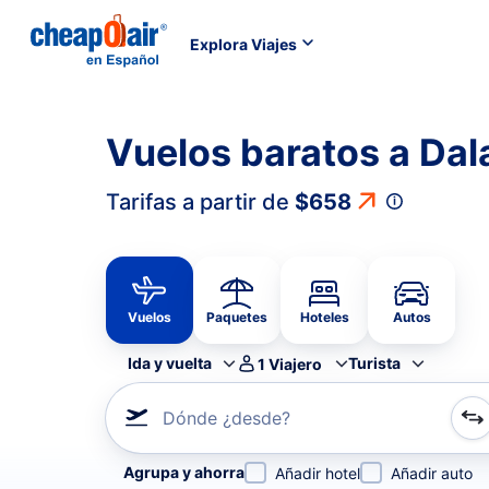
Explora Viajes
Vuelos baratos a Da
Tarifas a partir de
$658
Vuelos
Paquetes
Hoteles
Autos
Ida y vuelta
Turista
1
Viajero
Dónde ¿desde?
Refina tu búsqueda por aerolínea, por ciudad o aerop
Agrupa y ahorra
Añadir hotel
Añadir auto