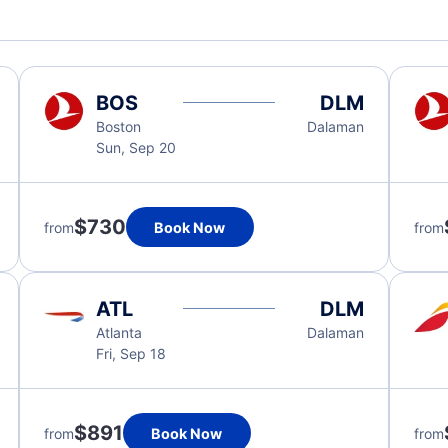
BOS
DLM
Boston
Dalaman
Sun, Sep 20
$730
from
Book Now
from
ATL
DLM
Atlanta
Dalaman
Fri, Sep 18
$891
from
Book Now
from