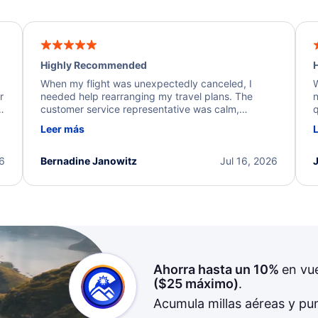
Highly Recommended
H
When my flight was unexpectedly canceled, I
W
r
needed help rearranging my travel plans. The
n
y
customer service representative was calm,
q
d
professional, and extremely helpful throughout the
w
Leer más
.
process. They quickly found alternative flight
b
options and assisted with the necessary follow-up.
e
I truly appreciate the excellent support and
26
Bernadine Janowitz
Jul 16, 2026
dedication to resolving my issue.
Ahorra hasta un 10%
en vu
(
$25
máximo)
.
Acumula millas aéreas y pu