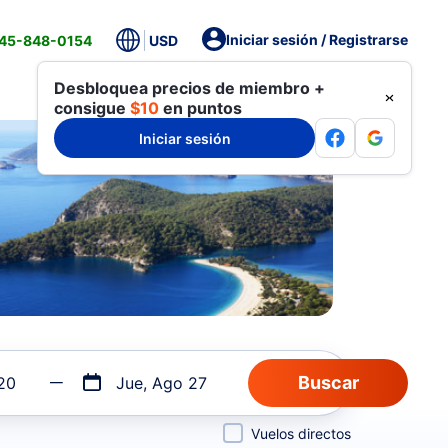
Iniciar sesión / Registrarse
845-848-0154
USD
Desbloquea precios de miembro +
consigue
$10
en puntos
Iniciar sesión
20
Jue, Ago 27
Vuelos directos