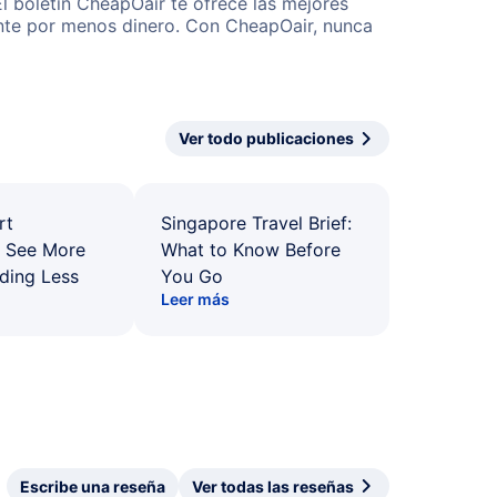
l boletín CheapOair te ofrece las mejores
mente por menos dinero. Con CheapOair, nunca
Ver todo publicaciones
rt
Singapore Travel Brief:
: See More
What to Know Before
ding Less
You Go
Leer más
Escribe una reseña
Ver todas las reseñas