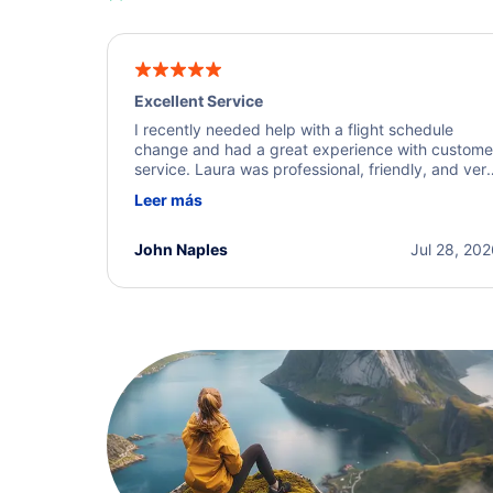
Excellent Service
I recently needed help with a flight schedule
change and had a great experience with custome
service. Laura was professional, friendly, and ver
helpful throughout the process. She quickly foun
Leer más
a solution and kept me informed of the next steps
I truly appreciate her excellent service.
John Naples
Jul 28, 20