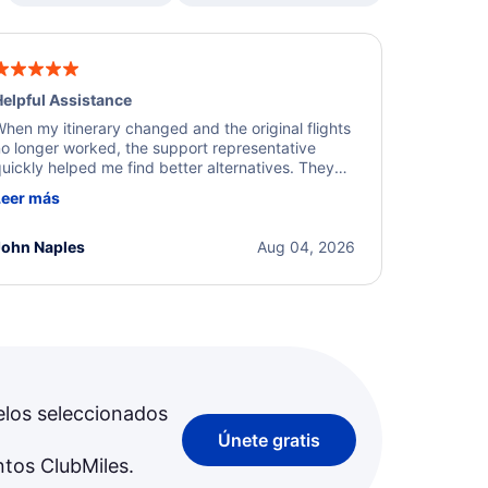
elpful Assistance
hen my itinerary changed and the original flights
o longer worked, the support representative
uickly helped me find better alternatives. They
ere professional, courteous, and went above and
Leer más
eyond to resolve the issue. I'm grateful for the
xcellent assistance and smooth experience.
John Naples
Aug 04, 2026
elos seleccionados
Únete gratis
ntos ClubMiles.