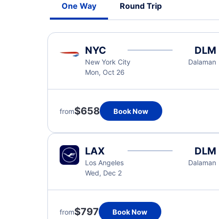
One Way
Round Trip
NYC
DLM
New York City
Dalaman
Mon, Oct 26
$658
from
Book Now
LAX
DLM
Los Angeles
Dalaman
Wed, Dec 2
$797
from
Book Now