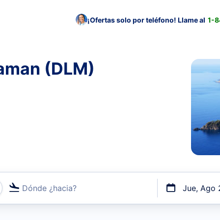
¡Ofertas solo por teléfono! Llame al
1-
laman (DLM)
Dónde ¿hacia?
Jue, Ago 
uerto o por vuelos directos