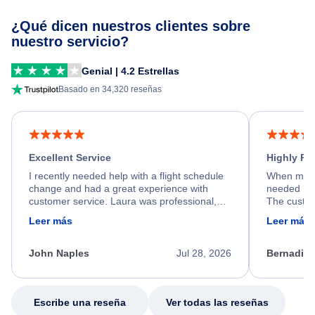
¿Qué dicen nuestros clientes sobre
nuestro servicio?
Genial | 4.2 Estrellas
Basado en 34,320 reseñas
Excellent Service
Highly R
I recently needed help with a flight schedule
When my fl
change and had a great experience with
needed hel
customer service. Laura was professional,
The custom
friendly, and very helpful throughout the
calm, prof
Leer más
Leer más
process. She quickly found a solution and
throughout
kept me informed of the next steps. I truly
alternative
appreciate her excellent service.
necessary f
John Naples
Jul 28, 2026
Bernadine
excellent s
my issue.
Escribe una reseña
Ver todas las reseñas