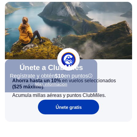
Únete a ClubMiles
Regístrate y obtén
$10
en puntos
Ahorra hasta un 10%
en vuelos seleccionados
Más información
(
$25
máximo)
.
Acumula millas aéreas y puntos ClubMiles.
Únete gratis