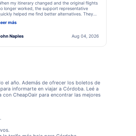
hen my itinerary changed and the original flights
o longer worked, the support representative
uickly helped me find better alternatives. They
ere professional, courteous, and went above and
Leer más
eyond to resolve the issue. I'm grateful for the
xcellent assistance and smooth experience.
John Naples
Aug 04, 2026
o el año. Además de ofrecer los boletos de
para informarte en viajar a Córdoba. Leé a
ta con CheapOair para encontrar las mejores
.
ivos.