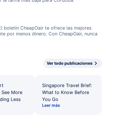
 la tarifa más baja para Córdoba.
l boletín CheapOair te ofrece las mejores
mente por menos dinero. Con CheapOair, nunca
Ver todo publicaciones
rt
Singapore Travel Brief:
: See More
What to Know Before
ding Less
You Go
Leer más