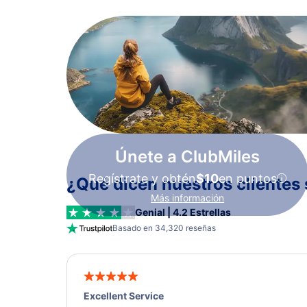
Únete a ClubMiles
Regístrate y obtén
$10
en puntos
¿Qué dicen nuestros clientes 
Más información
Genial | 4.2 Estrellas
Basado en 34,320 reseñas
Excellent Service