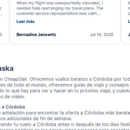
When my flight was unexpectedly canceled, I
W
r
needed help rearranging my travel plans. The
n
y
customer service representative was calm,
q
d
professional, and extremely helpful throughout the
w
Leer más
.
process. They quickly found alternative flight
b
options and assisted with the necessary follow-up.
e
I truly appreciate the excellent support and
26
Bernadine Janowitz
Jul 16, 2026
dedication to resolving my issue.
aska
on CheapOair. Ofrecemos vuelos baratos a Córdoba por tod
les de todo el mundo, ofrecemos guías de viaje y consejos 
o lo que hay para ver y hacer en tu próximo viaje, y cuen
s de viajes.
s a Córdoba
e antelación para encontrar la oferta a Córdoba más barata
gos adicionales de fin de semana.
rvando tu vuelo a Córdoba antes o después de los días fest