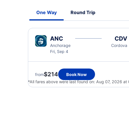
One Way
Round Trip
ANC
CDV
Anchorage
Cordova
Fri, Sep 4
$214
from
Book Now
*All fares above were last found on:
Aug 07, 2026 at