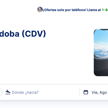
¡Ofertas solo por teléfono! Llame al
1-
rdoba (CDV)
Dónde ¿hacia?
Vie, Ago
uerto o por vuelos directos