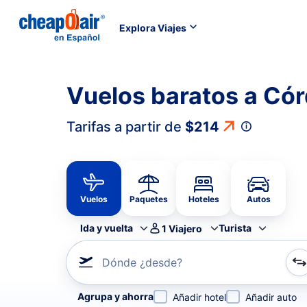
Explora Viajes
Vuelos baratos a Có
Tarifas a partir de
$214
Vuelos
Paquetes
Hoteles
Autos
Ida y vuelta
Turista
1
Viajero
Dónde ¿desde?
Refina tu búsqueda por aerolínea, por ciudad o aerop
Agrupa y ahorra
Añadir hotel
Añadir auto