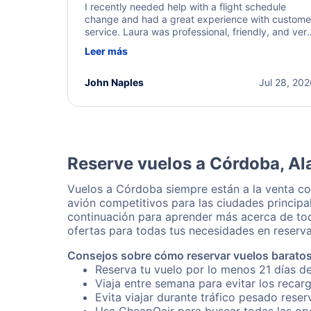
I recently needed help with a flight schedule
change and had a great experience with custome
service. Laura was professional, friendly, and ver
helpful throughout the process. She quickly foun
Leer más
a solution and kept me informed of the next steps
I truly appreciate her excellent service.
John Naples
Jul 28, 20
Reserve vuelos a Córdoba, Al
Vuelos a Córdoba siempre están a la venta c
avión competitivos para las ciudades principa
continuación para aprender más acerca de tod
ofertas para todas tus necesidades en reserva
Consejos sobre cómo reservar vuelos barato
Reserva tu vuelo por lo menos 21 días d
Viaja entre semana para evitar los recar
Evita viajar durante tráfico pesado rese