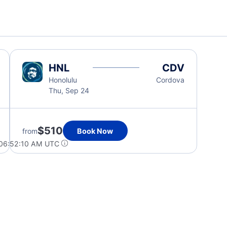
HNL
CDV
Honolulu
Cordova
Thu, Sep 24
$510
from
Book Now
 06:52:10 AM UTC