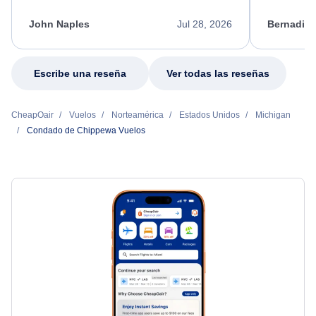
kept me informed of the next steps. I truly
alternative
appreciate her excellent service.
necessary f
John Naples
Jul 28, 2026
Bernadine
excellent s
my issue.
Escribe una reseña
Ver todas las reseñas
CheapOair
Vuelos
Norteamérica
Estados Unidos
Michigan
Condado de Chippewa Vuelos