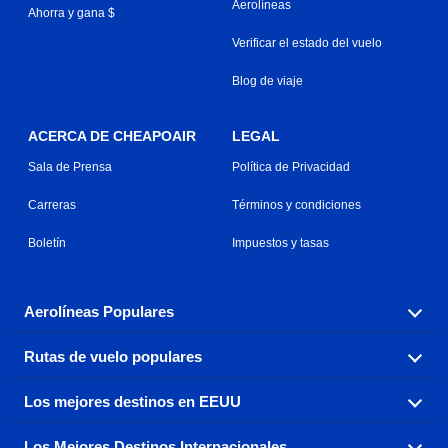
Aerolíneas
Ahorra y gana $
Verificar el estado del vuelo
Blog de viaje
ACERCA DE CHEAPOAIR
LEGAL
Sala de Prensa
Política de Privacidad
Carreras
Términos y condiciones
Boletín
Impuestos y tasas
Aerolíneas Populares
Rutas de vuelo populares
Explora nuestras opciones de tarifas aéreas baratas por
aerolínea, con más de 500 opciones para elegir.
Los mejores destinos en EEUU
Reserva una de nuestras rutas de vuelo más populares
Aeromexico
Air Canada
con tres sencillos clics.
Los Mejores Destinos Internacionales