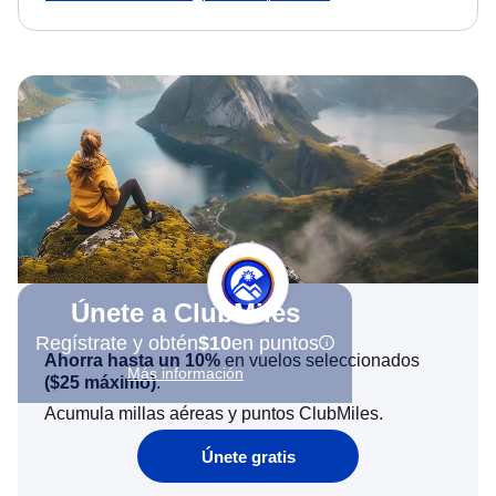
Únete a ClubMiles
Regístrate y obtén
$10
en puntos
Ahorra hasta un 10%
en vuelos seleccionados
Más información
(
$25
máximo)
.
Acumula millas aéreas y puntos ClubMiles.
Únete gratis