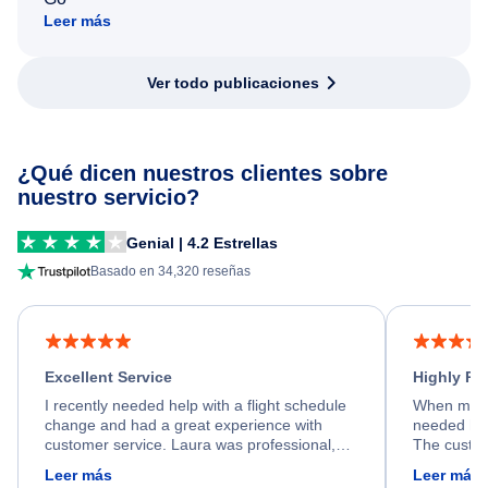
Leer más
Ver todo publicaciones
¿Qué dicen nuestros clientes sobre
nuestro servicio?
Genial | 4.2 Estrellas
Basado en 34,320 reseñas
Excellent Service
Highly R
I recently needed help with a flight schedule
When my fl
change and had a great experience with
needed hel
customer service. Laura was professional,
The custom
friendly, and very helpful throughout the
calm, prof
Leer más
Leer más
process. She quickly found a solution and
throughout