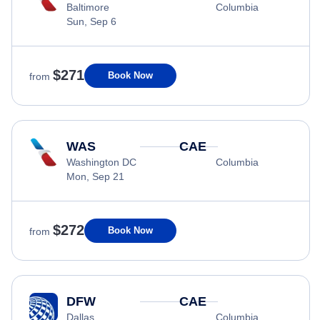
Baltimore
Columbia
Sun, Sep 6
$271
Book Now
from
WAS
CAE
Washington DC
Columbia
Mon, Sep 21
$272
Book Now
from
DFW
CAE
Dallas
Columbia