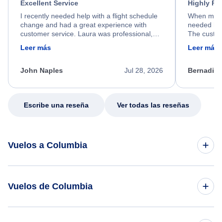
Excellent Service
Highly R
I recently needed help with a flight schedule
When my fl
change and had a great experience with
needed hel
customer service. Laura was professional,
The custom
friendly, and very helpful throughout the
calm, prof
Leer más
Leer más
process. She quickly found a solution and
throughout
kept me informed of the next steps. I truly
alternative
appreciate her excellent service.
necessary f
John Naples
Jul 28, 2026
Bernadine
excellent s
my issue.
Escribe una reseña
Ver todas las reseñas
Vuelos a Columbia
Vuelos de Nueva York a Columbia
Vuelos de Columbia
Vuelos de Dallas a Columbia
Vuelos de Columbia a Manila