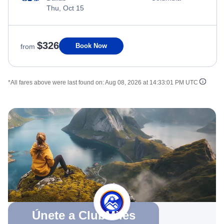
Thu, Oct 15
$326
Book Now
from
*All fares above were last found on:
Aug 08, 2026 at 14:33:01 PM UTC
Únete a ClubMiles