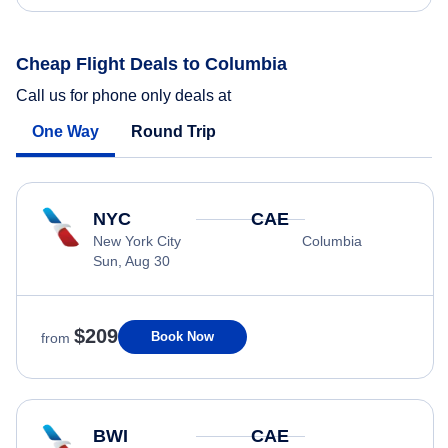
Cheap Flight Deals to Columbia
Call us for phone only deals at
One Way
Round Trip
NYC
CAE
New York City
Columbia
Sun, Aug 30
$209
Book Now
from
BWI
CAE