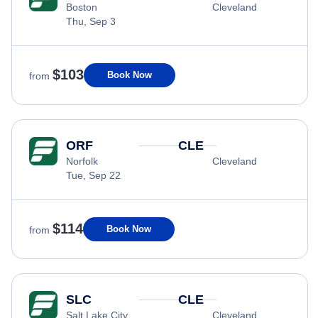
Boston
Cleveland
Thu, Sep 3
$103
Book Now
from
ORF
CLE
Norfolk
Cleveland
Tue, Sep 22
$114
Book Now
from
SLC
CLE
Salt Lake City
Cleveland