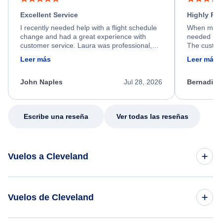
Excellent Service
Highly R
I recently needed help with a flight schedule
When my fl
change and had a great experience with
needed hel
customer service. Laura was professional,
The custom
friendly, and very helpful throughout the
calm, prof
Leer más
Leer más
process. She quickly found a solution and
throughout
kept me informed of the next steps. I truly
alternative
appreciate her excellent service.
necessary f
John Naples
Jul 28, 2026
Bernadine
excellent s
my issue.
Escribe una reseña
Ver todas las reseñas
Vuelos a Cleveland
Vuelos de Delhi a Cleveland
Vuelos de Cleveland
Vuelos de El Cairo a Cleveland