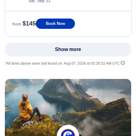
Sat, Sep 12
$145
Book Now
from
Show more
*All fares above were last found on:
Aug 07, 2026 at 05:26:52 AM UTC