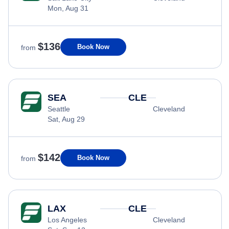
Mon, Aug 31
$136
Book Now
from
SEA
CLE
Seattle
Cleveland
Sat, Aug 29
$142
Book Now
from
LAX
CLE
Los Angeles
Cleveland