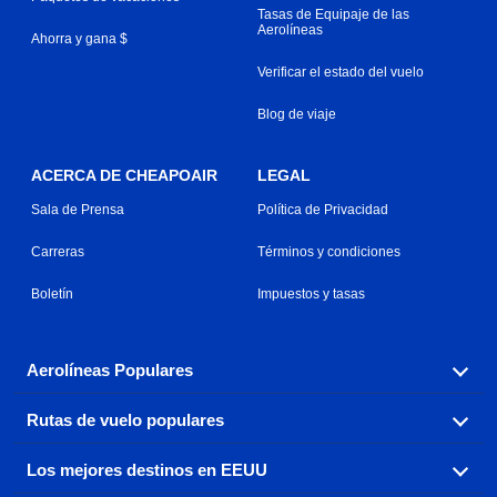
Tasas de Equipaje de las
Aerolíneas
Ahorra y gana $
Verificar el estado del vuelo
Blog de viaje
ACERCA DE CHEAPOAIR
LEGAL
Sala de Prensa
Política de Privacidad
Carreras
Términos y condiciones
Boletín
Impuestos y tasas
Aerolíneas Populares
Rutas de vuelo populares
Explora nuestras opciones de tarifas aéreas baratas por
aerolínea, con más de 500 opciones para elegir.
Los mejores destinos en EEUU
Reserva una de nuestras rutas de vuelo más populares
Aeromexico
Air Canada
con tres sencillos clics.