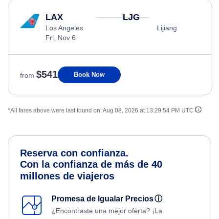
LAX
LJG
Los Angeles
Lijiang
Fri, Nov 6
$541
Book Now
from
*All fares above were last found on:
Aug 08, 2026 at 13:29:54 PM UTC
Reserva con confianza.
Con la confianza de más de 40
millones de viajeros
Promesa de Igualar Precios
ⓘ
¿Encontraste una mejor oferta? ¡La