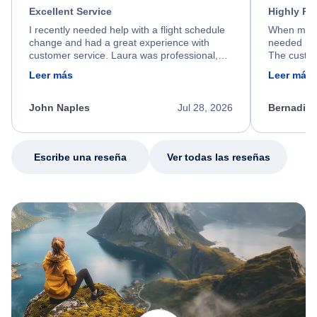
Excellent Service
Highly R
I recently needed help with a flight schedule
When my fl
change and had a great experience with
needed hel
customer service. Laura was professional,
The custom
friendly, and very helpful throughout the
calm, prof
Leer más
Leer más
process. She quickly found a solution and
throughout
kept me informed of the next steps. I truly
alternative
appreciate her excellent service.
necessary f
John Naples
Jul 28, 2026
Bernadine
excellent s
my issue.
Escribe una reseña
Ver todas las reseñas