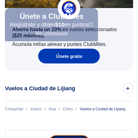
Únete a ClubMiles
Regístrate y obtén
$10
en puntos
Ahorra hasta un 10%
en vuelos seleccionados
Más información
(
$25
máximo)
.
Acumula millas aéreas y puntos ClubMiles.
Únete gratis
Vuelos a Ciudad de Lijiang
Vuelos de San Francisco a Ciudad de Lijiang
CheapOair
Vuelos
Asia
China
Vuelos a Ciudad de Lijiang
Vuelos de Beijing a Ciudad de Lijiang