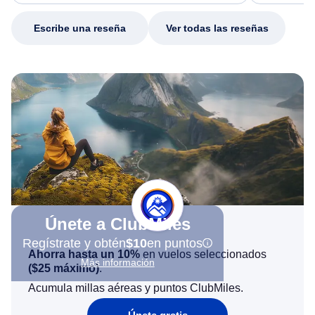
my issue.
Escribe una reseña
Ver todas las reseñas
Únete a ClubMiles
Regístrate y obtén
$10
en puntos
Ahorra hasta un 10%
en vuelos seleccionados
Más información
(
$25
máximo)
.
Acumula millas aéreas y puntos ClubMiles.