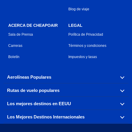
Blog de viaje
ACERCA DE CHEAPOAIR
LEGAL
Sala de Prensa
Política de Privacidad
Carreras
Términos y condiciones
Boletín
Impuestos y tasas
Aerolíneas Populares
Rutas de vuelo populares
Explora nuestras opciones de tarifas aéreas baratas por
aerolínea, con más de 500 opciones para elegir.
Los mejores destinos en EEUU
Reserva una de nuestras rutas de vuelo más populares
Aeromexico
Air Canada
con tres sencillos clics.
Los Mejores Destinos Internacionales
Air France
Encuentra boletos de avión baratos a destinos
Alaska Airlines
populares de los EEUU de costa a costa.
Atlanta a Ft Lauderdale
Chicago a Las Vegas
American Airlines
China Eastern Airlines
Consigue vuelos baratos a destinos globales en Europa,