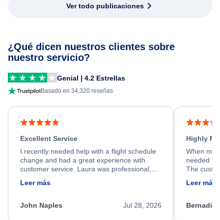
Ver todo publicaciones
¿Qué dicen nuestros clientes sobre
nuestro servicio?
Genial | 4.2 Estrellas
Basado en 34,320 reseñas
Excellent Service
Highly R
I recently needed help with a flight schedule
When my fl
change and had a great experience with
needed hel
customer service. Laura was professional,
The custom
friendly, and very helpful throughout the
calm, prof
Leer más
Leer más
process. She quickly found a solution and
throughout
kept me informed of the next steps. I truly
alternative
appreciate her excellent service.
necessary f
John Naples
Jul 28, 2026
Bernadine
excellent s