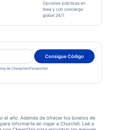
Opciones prácticas en
línea y con concierge
global 24/7.
Consigue Código
eting de CheapOair(Fareportal).
do el año. Además de ofrecer los boletos de
ara informarte en viajar a Churchill. Leé a
ta con CheapOair para encontrar las mejores