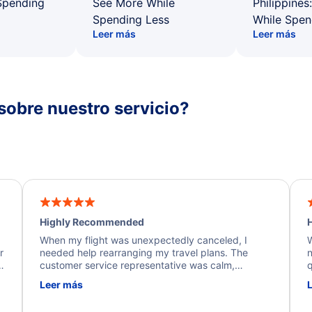
Spending
See More While
Philippines
Spending Less
While Spen
Leer más
Leer más
sobre nuestro servicio?
Highly Recommended
H
When my flight was unexpectedly canceled, I
W
r
needed help rearranging my travel plans. The
n
y
customer service representative was calm,
q
d
professional, and extremely helpful throughout the
w
Leer más
.
process. They quickly found alternative flight
b
options and assisted with the necessary follow-up.
e