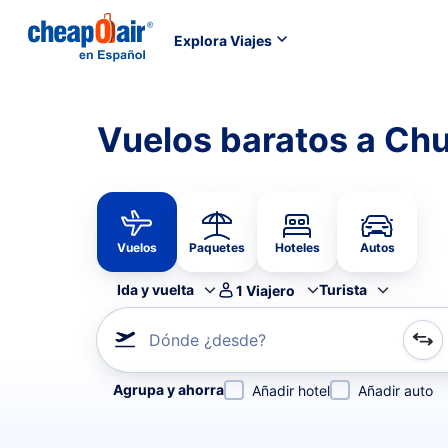
Explora Viajes
Vuelos baratos a Chu
Vuelos
Paquetes
Hoteles
Autos
Ida y vuelta
Turista
1
Viajero
Dónde ¿desde?
Refina tu búsqueda por aerolínea, por ciudad o aerop
Agrupa y ahorra
Añadir hotel
Añadir auto