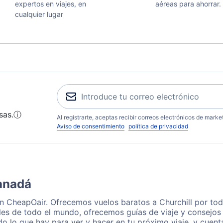
expertos en viajes, en
aéreas para ahorrar.
cualquier lugar
sas.
ⓘ
Al registrarte, aceptas recibir correos electrónicos de mark
Aviso de consentimiento
política de privacidad
Canadá
on CheapOair. Ofrecemos vuelos baratos a Churchill por to
les de todo el mundo, ofrecemos guías de viaje y consejos p
o lo que hay para ver y hacer en tu próximo viaje, y cuen