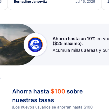
I truly appreciate the excellent support and
26
Bernadine Janowitz
Jul 16, 2026
dedication to resolving my issue.
Ahorra hasta un 10%
en vu
(
$25
máximo)
.
Acumula millas aéreas y pu
Ahorra hasta
$
100
sobre
nuestras tasas
¡Los nuevos usuarios se ahorran hasta
$
100