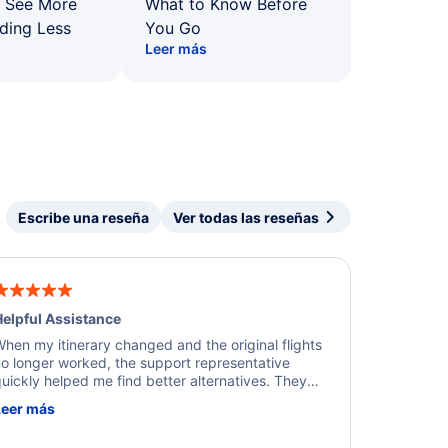
: See More
What to Know Before
ding Less
You Go
Leer más
Escribe una reseña
Ver todas las reseñas
elpful Assistance
hen my itinerary changed and the original flights
o longer worked, the support representative
uickly helped me find better alternatives. They
ere professional, courteous, and went above and
Leer más
eyond to resolve the issue. I'm grateful for the
xcellent assistance and smooth experience.