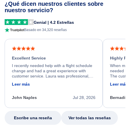
¿Qué dicen nuestros clientes sobre
nuestro servicio?
Genial | 4.2 Estrellas
Basado en 34,320 reseñas
Excellent Service
Highly R
I recently needed help with a flight schedule
When my fl
change and had a great experience with
needed hel
customer service. Laura was professional,
The custom
friendly, and very helpful throughout the
calm, prof
Leer más
Leer más
process. She quickly found a solution and
throughout
kept me informed of the next steps. I truly
alternative
appreciate her excellent service.
necessary f
John Naples
Jul 28, 2026
Bernadine
excellent s
my issue.
Escribe una reseña
Ver todas las reseñas