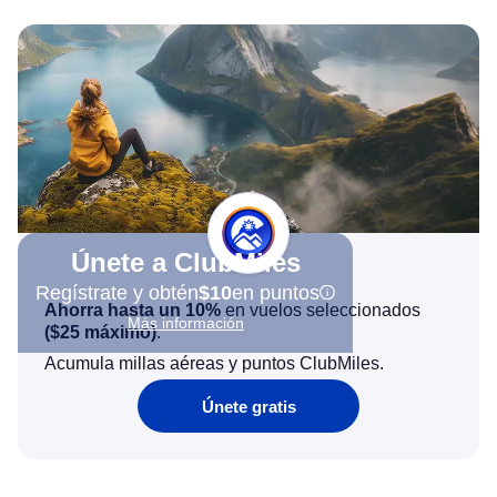
Únete a ClubMiles
Regístrate y obtén
$10
en puntos
Ahorra hasta un 10%
en vuelos seleccionados
Más información
(
$25
máximo)
.
Acumula millas aéreas y puntos ClubMiles.
Únete gratis