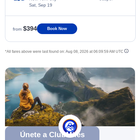
Sat, Sep 19
$394
Book Now
from
*All fares above were last found on:
Aug 08, 2026 at 06:09:59 AM UTC
Únete a ClubMiles