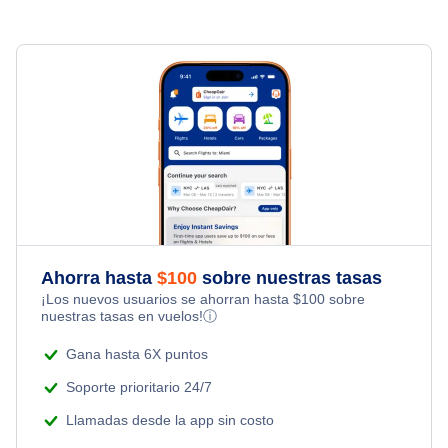
Vuelos de Casper a Las Vegas
Vuelos de Casper a Ontario
Vuelos de Casper a Orlando
Vuelos de Casper a San Diego
Ahorra hasta
$
100
sobre nuestras tasas
¡Los nuevos usuarios se ahorran hasta
$
100
sobre
nuestras tasas en vuelos!
ⓘ
Gana hasta 6X puntos
Soporte prioritario 24/7
Llamadas desde la app sin costo