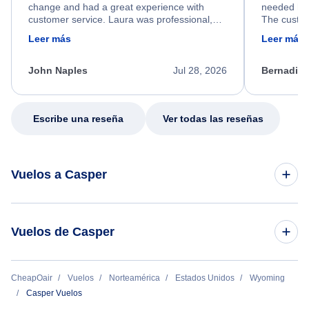
change and had a great experience with
needed hel
customer service. Laura was professional,
The custom
friendly, and very helpful throughout the
calm, prof
Leer más
Leer más
process. She quickly found a solution and
throughout
kept me informed of the next steps. I truly
alternative
appreciate her excellent service.
necessary f
John Naples
Jul 28, 2026
Bernadine
excellent s
my issue.
Escribe una reseña
Ver todas las reseñas
Vuelos a Casper
Vuelos de Dallas a Casper
Vuelos de Casper
Vuelos de Minneapolis a Casper
Vuelos de Casper a Dallas
CheapOair
Vuelos
Norteamérica
Estados Unidos
Wyoming
Vuelos de Nueva York a Casper
Casper Vuelos