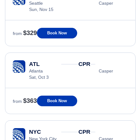
Seattle
Casper
Sun, Nov 15
$329
Book Now
from
ATL
CPR
Atlanta
Casper
Sat, Oct 3
$363
Book Now
from
NYC
CPR
New York City
Casper