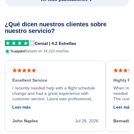
¿Qué dicen nuestros clientes sobre
nuestro servicio?
Genial | 4.2 Estrellas
Basado en 34,320 reseñas
Excellent Service
Highly R
I recently needed help with a flight schedule
When my fl
change and had a great experience with
needed hel
customer service. Laura was professional,
The custom
friendly, and very helpful throughout the
calm, prof
Leer más
Leer más
process. She quickly found a solution and
throughout
kept me informed of the next steps. I truly
alternative
appreciate her excellent service.
necessary f
John Naples
Jul 28, 2026
Bernadine
excellent s
my issue.