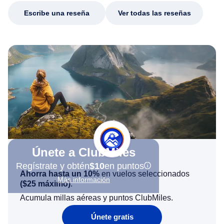
Escribe una reseña
Ver todas las reseñas
Únete a ClubMiles
Regístrate y obtén
$10
en puntos
Ahorra hasta un 10%
en vuelos seleccionados
Más información
(
$25
máximo)
.
Acumula millas aéreas y puntos ClubMiles.
Únete gratis