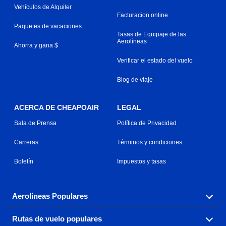
Vehículos de Alquiler
Facturacion online
Paquetes de vacaciones
Tasas de Equipaje de las
Aerolíneas
Ahorra y gana $
Verificar el estado del vuelo
Blog de viaje
ACERCA DE CHEAPOAIR
LEGAL
Sala de Prensa
Política de Privacidad
Carreras
Términos y condiciones
Boletín
Impuestos y tasas
Aerolíneas Populares
Rutas de vuelo populares
Explora nuestras opciones de tarifas aéreas baratas por