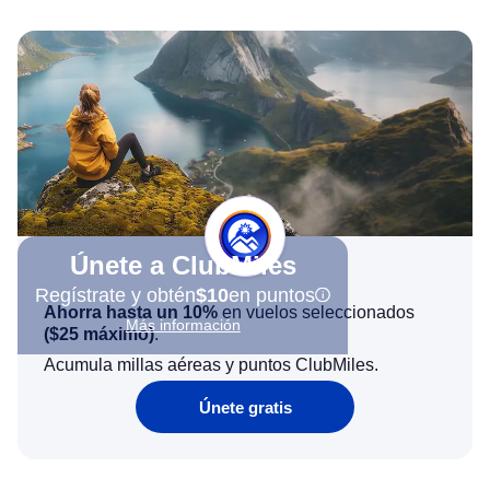
Únete a ClubMiles
Regístrate y obtén
$10
en puntos
Ahorra hasta un 10%
en vuelos seleccionados
Más información
(
$25
máximo)
.
Acumula millas aéreas y puntos ClubMiles.
Únete gratis