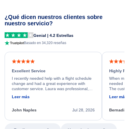
¿Qué dicen nuestros clientes sobre
nuestro servicio?
Genial | 4.2 Estrellas
Basado en 34,320 reseñas
Excellent Service
Highly R
I recently needed help with a flight schedule
When my fl
change and had a great experience with
needed hel
customer service. Laura was professional,
The custom
friendly, and very helpful throughout the
calm, prof
Leer más
Leer más
process. She quickly found a solution and
throughout
kept me informed of the next steps. I truly
alternative
appreciate her excellent service.
necessary f
John Naples
Jul 28, 2026
Bernadine
excellent s
my issue.