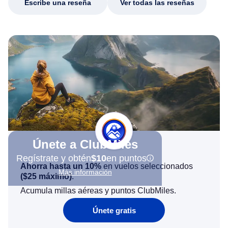
Escribe una reseña
Ver todas las reseñas
Únete a ClubMiles
Regístrate y obtén
$10
en puntos
Ahorra hasta un 10%
en vuelos seleccionados
Más información
(
$25
máximo)
.
Acumula millas aéreas y puntos ClubMiles.
Únete gratis