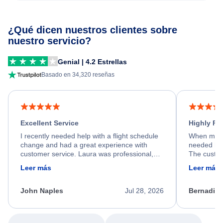
¿Qué dicen nuestros clientes sobre
nuestro servicio?
Genial | 4.2 Estrellas
Basado en 34,320 reseñas
Excellent Service
Highly R
I recently needed help with a flight schedule
When my fl
change and had a great experience with
needed hel
customer service. Laura was professional,
The custom
friendly, and very helpful throughout the
calm, prof
Leer más
Leer más
process. She quickly found a solution and
throughout
kept me informed of the next steps. I truly
alternative
appreciate her excellent service.
necessary f
John Naples
Jul 28, 2026
Bernadine
excellent s
my issue.