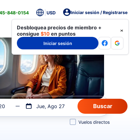
Iniciar sesión / Registrarse
845-848-0154
USD
Desbloquea precios de miembro +
consigue
$10
en puntos
Iniciar sesión
20
Jue, Ago 27
Vuelos directos