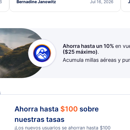
I truly appreciate the excellent support and
26
Bernadine Janowitz
Jul 16, 2026
dedication to resolving my issue.
Ahorra hasta un 10%
en vu
(
$25
máximo)
.
Acumula millas aéreas y pu
Ahorra hasta
$
100
sobre
nuestras tasas
¡Los nuevos usuarios se ahorran hasta
$
100