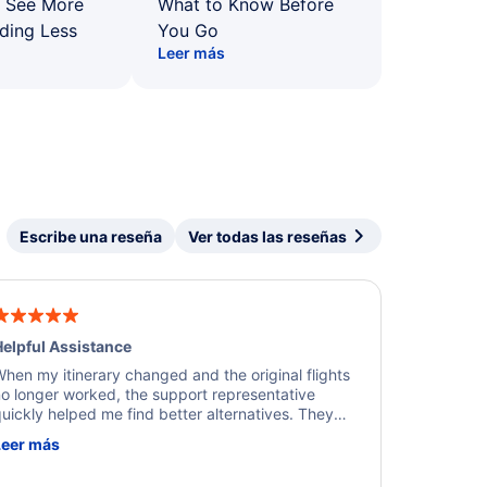
: See More
What to Know Before
ding Less
You Go
Leer más
Escribe una reseña
Ver todas las reseñas
elpful Assistance
hen my itinerary changed and the original flights
o longer worked, the support representative
uickly helped me find better alternatives. They
ere professional, courteous, and went above and
Leer más
eyond to resolve the issue. I'm grateful for the
xcellent assistance and smooth experience.