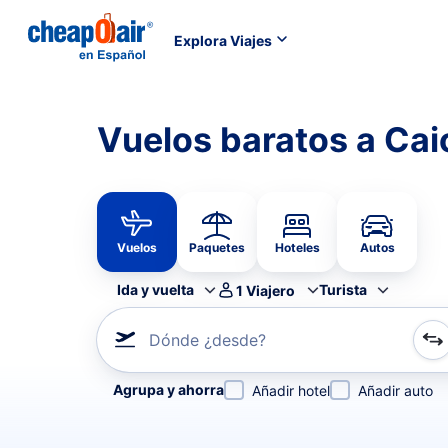
Explora Viajes
Vuelos baratos a Cai
Vuelos
Paquetes
Hoteles
Autos
Ida y vuelta
Turista
1
Viajero
Dónde ¿desde?
Refina tu búsqueda por aerolínea, por ciudad o aerop
Agrupa y ahorra
Añadir hotel
Añadir auto