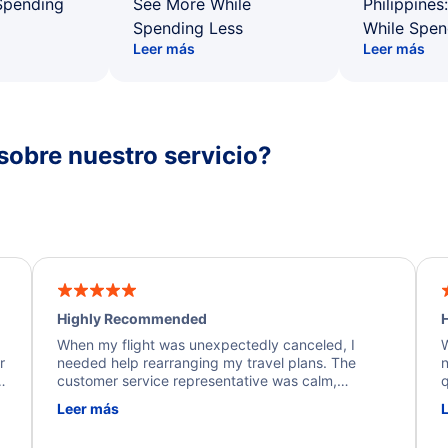
Spending
See More While
Philippines
Spending Less
While Spen
Leer más
Leer más
sobre nuestro servicio?
Highly Recommended
H
When my flight was unexpectedly canceled, I
W
r
needed help rearranging my travel plans. The
n
y
customer service representative was calm,
q
d
professional, and extremely helpful throughout the
w
Leer más
.
process. They quickly found alternative flight
b
options and assisted with the necessary follow-up.
e