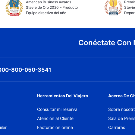
American Business Awards
Premio
Stevie de Oro 2020 – Producto
Stevie
Equipo directivo del año
Depar
Conéctate Con 
000-800-050-3541
Herramientas Del Viajero
Acerca De C
Consultar mi reserva
Sobre nosotr
Atención al Cliente
Sala de Pren
iler
Facturacion online
Carreras