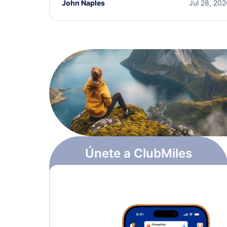
John Naples
Jul 28, 20
Únete a ClubMiles
Regístrate y obtén
$10
en puntos
Más información