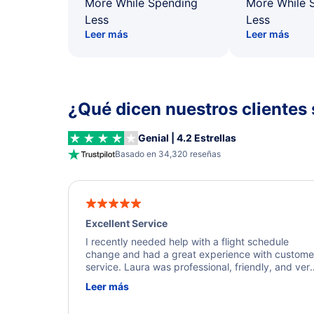
More While Spending
More While 
Less
Less
Leer más
Leer más
¿Qué dicen nuestros clientes 
Genial | 4.2 Estrellas
Basado en 34,320 reseñas
Excellent Service
I recently needed help with a flight schedule
change and had a great experience with custome
service. Laura was professional, friendly, and ver
helpful throughout the process. She quickly foun
Leer más
a solution and kept me informed of the next steps
I truly appreciate her excellent service.