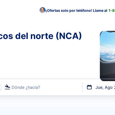
¡Ofertas solo por teléfono! Llame al
1-
cos del norte (NCA)
Dónde ¿hacia?
Jue, Ago 
uerto o por vuelos directos