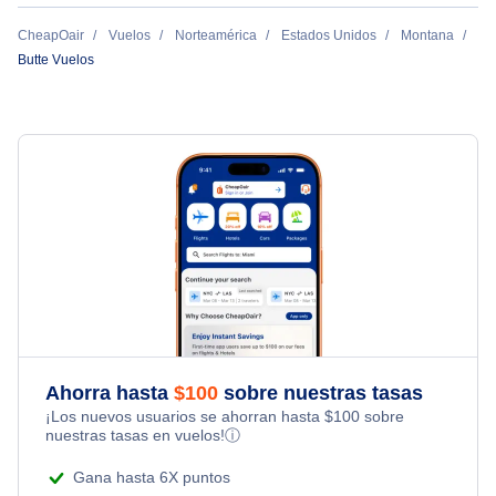
Helena Vuelos
CheapOair
Vuelos
Norteamérica
Estados Unidos
Montana
Butte Vuelos
Bozeman Vuelos
Missoula Vuelos
Ahorra hasta
$
100
sobre nuestras tasas
¡Los nuevos usuarios se ahorran hasta
$
100
sobre
nuestras tasas en vuelos!
ⓘ
Gana hasta 6X puntos