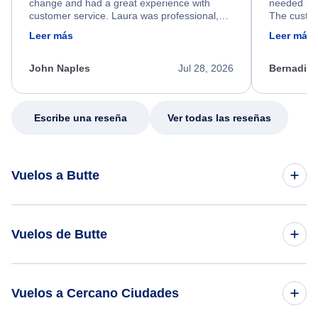
change and had a great experience with
needed hel
customer service. Laura was professional,
The custom
friendly, and very helpful throughout the
calm, prof
Leer más
Leer más
process. She quickly found a solution and
throughout
kept me informed of the next steps. I truly
alternative
appreciate her excellent service.
necessary f
John Naples
Jul 28, 2026
Bernadine
excellent s
my issue.
Escribe una reseña
Ver todas las reseñas
Vuelos a Butte
Vuelos de los Angeles a Butte
Vuelos de Butte
Vuelos de Phoenix a Butte
Vuelos de Butte a Portland
Vuelos a Cercano Ciudades