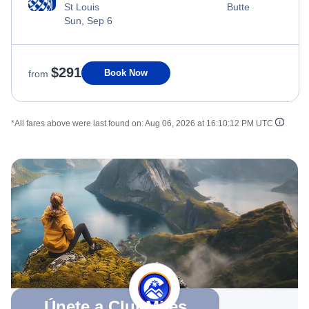
St Louis
Butte
Sun, Sep 6
$291
Book Now
from
*All fares above were last found on:
Aug 06, 2026 at 16:10:12 PM UTC
Únete a ClubMiles