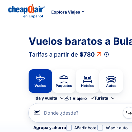
Explora Viajes
Vuelos baratos a Bu
Tarifas a partir de
$780
Vuelos
Paquetes
Hoteles
Autos
Ida y vuelta
Turista
1
Viajero
Dónde ¿desde?
Refina tu búsqueda por aerolínea, por ciudad o aerop
Agrupa y ahorra
Añadir hotel
Añadir auto