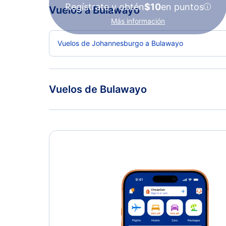
Regístrate y obtén
$10
en puntos
Vuelos a Bulawayo
Más información
Vuelos de Johannesburgo a Bulawayo
Vuelos de Bulawayo
Vuelos de Bulawayo a Johannesburgo