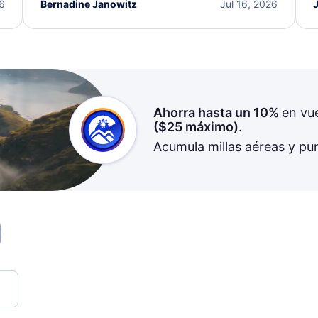
I truly appreciate the excellent support and
26
Bernadine Janowitz
Jul 16, 2026
dedication to resolving my issue.
Ahorra hasta un 10%
en vu
(
$25
máximo)
.
Acumula millas aéreas y pu