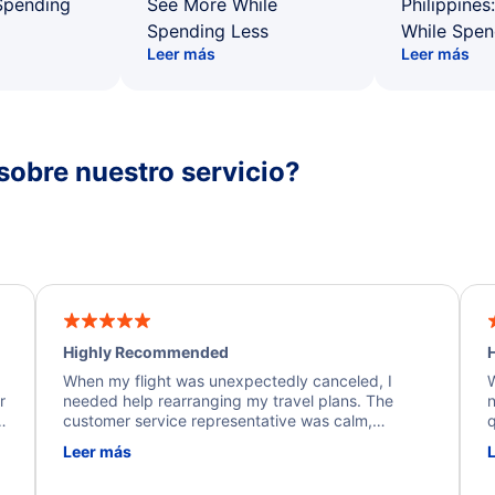
Spending
See More While
Philippines
Spending Less
While Spen
Leer más
Leer más
sobre nuestro servicio?
Highly Recommended
H
When my flight was unexpectedly canceled, I
W
r
needed help rearranging my travel plans. The
n
y
customer service representative was calm,
q
d
professional, and extremely helpful throughout the
w
Leer más
.
process. They quickly found alternative flight
b
options and assisted with the necessary follow-up.
e