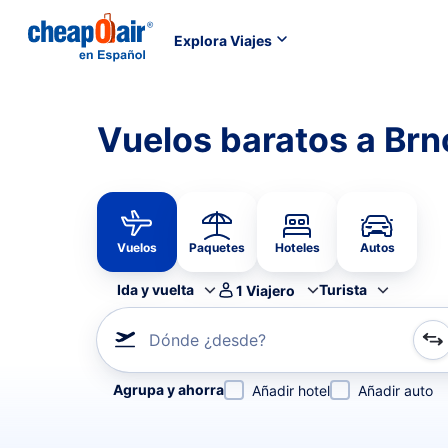
Explora Viajes
Vuelos baratos a Brn
Vuelos
Paquetes
Hoteles
Autos
Ida y vuelta
Turista
1
Viajero
Dónde ¿desde?
Refina tu búsqueda por aerolínea, por ciudad o aerop
Agrupa y ahorra
Añadir hotel
Añadir auto