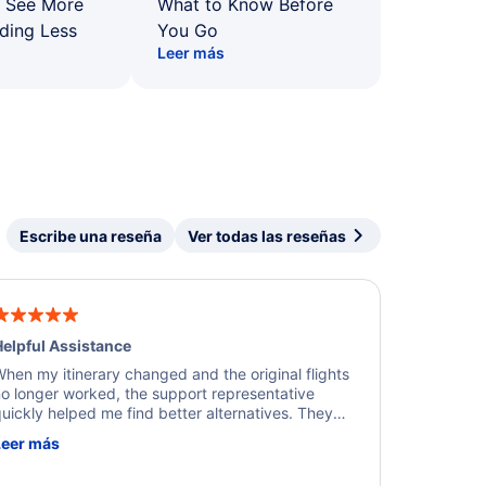
: See More
What to Know Before
ding Less
You Go
Leer más
Escribe una reseña
Ver todas las reseñas
elpful Assistance
hen my itinerary changed and the original flights
o longer worked, the support representative
uickly helped me find better alternatives. They
ere professional, courteous, and went above and
Leer más
eyond to resolve the issue. I'm grateful for the
xcellent assistance and smooth experience.