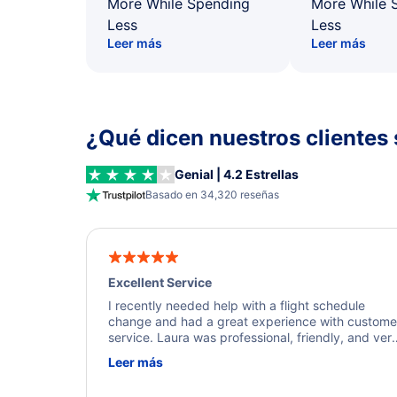
More While Spending
More While 
Less
Less
Leer más
Leer más
¿Qué dicen nuestros clientes 
Genial | 4.2 Estrellas
Basado en 34,320 reseñas
Excellent Service
I recently needed help with a flight schedule
change and had a great experience with custome
service. Laura was professional, friendly, and ver
helpful throughout the process. She quickly foun
Leer más
a solution and kept me informed of the next steps
I truly appreciate her excellent service.