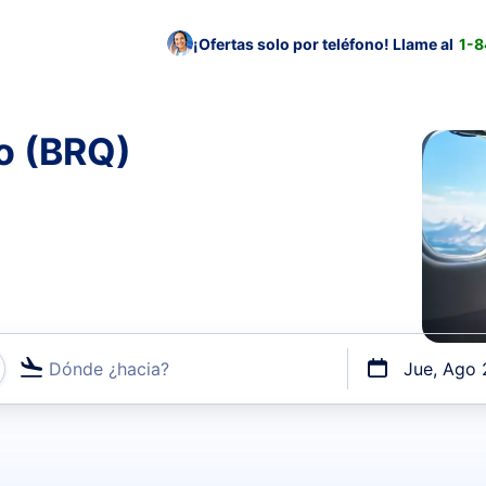
¡Ofertas solo por teléfono! Llame al
1-
o (BRQ)
Dónde ¿hacia?
Jue, Ago 
uerto o por vuelos directos