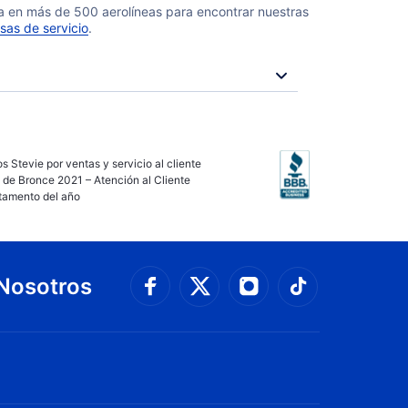
da en más de 500 aerolíneas para encontrar nuestras
sas de servicio
.
s Stevie por ventas y servicio al cliente
 de Bronce 2021 – Atención al Cliente
tamento del año
Nosotros
Conéctate con Faceboo
Connect with 
Conéctate con Twit
Conéctate