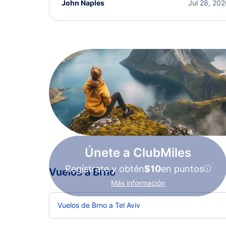
John Naples
Jul 28, 20
Únete a ClubMiles
Regístrate y obtén
$10
en puntos
Vuelos a Brno
Más información
Vuelos de Brno a Tel Aviv