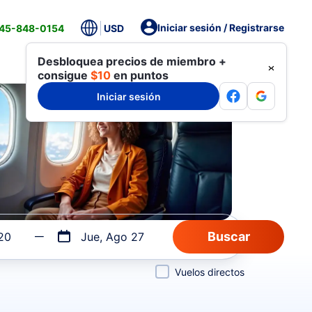
Iniciar sesión / Registrarse
845-848-0154
USD
Desbloquea precios de miembro +
consigue
$10
en puntos
Iniciar sesión
20
Jue, Ago 27
Vuelos directos