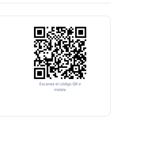
Escanea el código QR e
instala