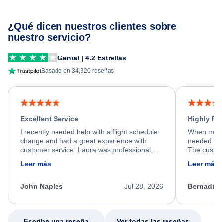
¿Qué dicen nuestros clientes sobre
nuestro servicio?
Genial | 4.2 Estrellas
Basado en 34,320 reseñas
Excellent Service
Highly R
I recently needed help with a flight schedule
When my fl
change and had a great experience with
needed hel
customer service. Laura was professional,
The custom
friendly, and very helpful throughout the
calm, prof
Leer más
Leer más
process. She quickly found a solution and
throughout
kept me informed of the next steps. I truly
alternative
appreciate her excellent service.
necessary f
John Naples
Jul 28, 2026
Bernadine
excellent s
my issue.
Escribe una reseña
Ver todas las reseñas