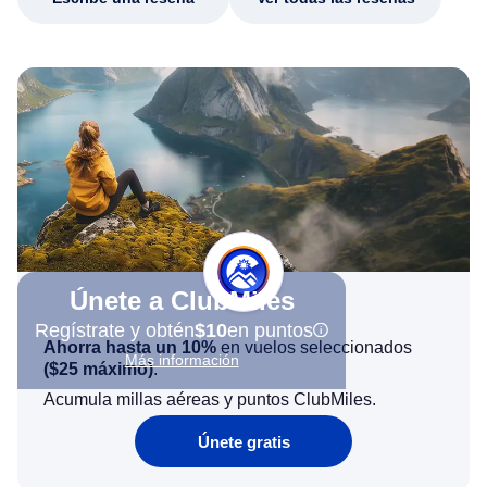
Únete a ClubMiles
Regístrate y obtén
$10
en puntos
Ahorra hasta un 10%
en vuelos seleccionados
Más información
(
$25
máximo)
.
Acumula millas aéreas y puntos ClubMiles.
Únete gratis