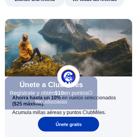
Únete a ClubMiles
Regístrate y obtén
$10
en puntos
Ahorra hasta un 10%
en vuelos seleccionados
Más información
(
$25
máximo)
.
Acumula millas aéreas y puntos ClubMiles.
Únete gratis