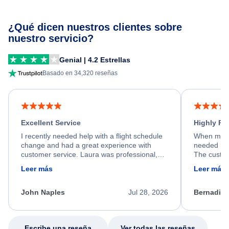
¿Qué dicen nuestros clientes sobre
nuestro servicio?
Genial | 4.2 Estrellas
Basado en 34,320 reseñas
Excellent Service
Highly R
I recently needed help with a flight schedule
When my fl
change and had a great experience with
needed hel
customer service. Laura was professional,
The custom
friendly, and very helpful throughout the
calm, prof
Leer más
Leer más
process. She quickly found a solution and
throughout
kept me informed of the next steps. I truly
alternative
appreciate her excellent service.
necessary f
John Naples
Jul 28, 2026
Bernadine
excellent s
my issue.
Escribe una reseña
Ver todas las reseñas