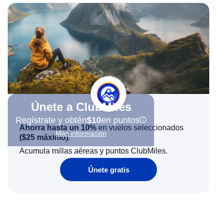
Únete a ClubMiles
Regístrate y obtén
$10
en puntos
Ahorra hasta un 10%
en vuelos seleccionados
Más información
(
$25
máximo)
.
Acumula millas aéreas y puntos ClubMiles.
Únete gratis