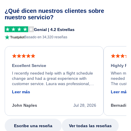
¿Qué dicen nuestros clientes sobre
nuestro servicio?
Genial | 4.2 Estrellas
Basado en 34,320 reseñas
Excellent Service
Highly R
I recently needed help with a flight schedule
When my fl
change and had a great experience with
needed hel
customer service. Laura was professional,
The custom
friendly, and very helpful throughout the
calm, prof
Leer más
Leer más
process. She quickly found a solution and
throughout
kept me informed of the next steps. I truly
alternative
appreciate her excellent service.
necessary f
John Naples
Jul 28, 2026
Bernadine
excellent s
my issue.
Escribe una reseña
Ver todas las reseñas