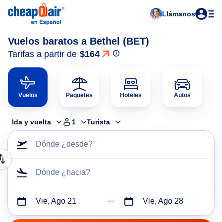
Llámanos
Vuelos baratos a Bethel (BET)
Tarifas a partir de
$164
Vuelos
Paquetes
Hoteles
Autos
Ida y vuelta
1
Turista
Dónde ¿desde?
Dónde ¿hacia?
Vie, Ago 21
Vie, Ago 28