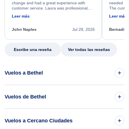
change and had a great experience with
needed hel
customer service. Laura was professional,
The custom
friendly, and very helpful throughout the
calm, prof
Leer más
Leer más
process. She quickly found a solution and
throughout
kept me informed of the next steps. I truly
alternative
appreciate her excellent service.
necessary f
John Naples
Jul 28, 2026
Bernadine
excellent s
my issue.
Escribe una reseña
Ver todas las reseñas
Vuelos a Bethel
Vuelos de Anchorage a Bethel
Vuelos de Bethel
Vuelos de Bethel a Anchorage
Vuelos a Cercano Ciudades