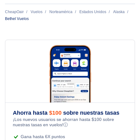
Vuelos de Bethel a Las Vegas
Reading Vuelos
CheapOair
Vuelos
Norteamérica
Estados Unidos
Alaska
Bethel Vuelos
Lancaster Vuelos
Harrisburg Vuelos
Lewisburg Vuelos
Allentown-Belén Vuelos
Wilkes-Barre Vuelos
Wilmington Vuelos
Ahorra hasta
$
100
sobre nuestras tasas
¡Los nuevos usuarios se ahorran hasta
$
100
sobre
nuestras tasas en vuelos!
ⓘ
Williamsport Vuelos
Gana hasta 6X puntos