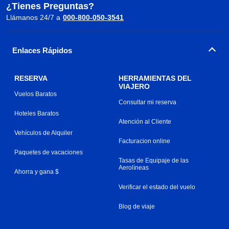
¿Tienes Preguntas?
Llámanos 24/7 a
000-800-050-3541
Enlaces Rápidos
RESERVA
HERRAMIENTAS DEL
VIAJERO
Vuelos Baratos
Consultar mi reserva
Hoteles Baratos
Atención al Cliente
Vehículos de Alquiler
Facturacion online
Paquetes de vacaciones
Tasas de Equipaje de las
Aerolíneas
Ahorra y gana $
Verificar el estado del vuelo
Blog de viaje