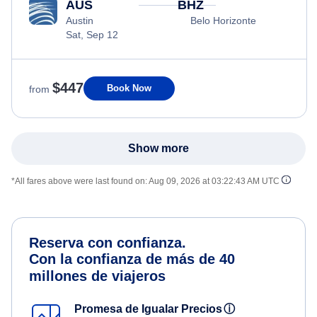
AUS
BHZ
Austin
Belo Horizonte
Sat, Sep 12
$447
Book Now
from
Show more
*All fares above were last found on:
Aug 09, 2026 at 03:22:43 AM UTC
Reserva con confianza.
Con la confianza de más de 40
millones de viajeros
Promesa de Igualar Precios
ⓘ