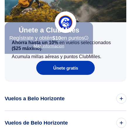
Únete a ClubMiles
Regístrate y obtén
$10
en puntos
Ahorra hasta un 10%
en vuelos seleccionados
Más información
(
$25
máximo)
.
Acumula millas aéreas y puntos ClubMiles.
Únete gratis
Vuelos a Belo Horizonte
Vuelos de Nueva York a Belo Horizonte
Vuelos de Belo Horizonte