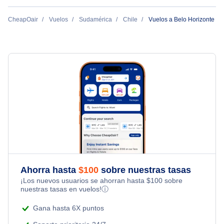
Vuelos de Orlando a Belo Horizonte
Vuelos de Belo Horizonte a Lisboa
CheapOair
Vuelos
Sudamérica
Chile
Vuelos a Belo Horizonte
Vuelos de Bostón a Belo Horizonte
Vuelos de Belo Horizonte a Nueva York
Vuelos de Fort Lauderdale a Belo Horizonte
Vuelos de Belo Horizonte a Orlando
Vuelos de Miami a Belo Horizonte
Vuelos de Belo Horizonte a Bostón
Ahorra hasta
$
100
sobre nuestras tasas
¡Los nuevos usuarios se ahorran hasta
$
100
sobre
nuestras tasas en vuelos!
ⓘ
Gana hasta 6X puntos