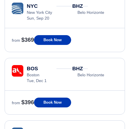
NYC
BHZ
New York City
Belo Horizonte
Sun, Sep 20
$369
Book Now
from
BOS
BHZ
Boston
Belo Horizonte
Tue, Dec 1
$396
Book Now
from