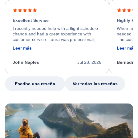
Excellent Service
Highly R
I recently needed help with a flight schedule
When my fl
change and had a great experience with
needed hel
customer service. Laura was professional,
The custom
friendly, and very helpful throughout the
calm, prof
Leer más
Leer más
process. She quickly found a solution and
throughout
kept me informed of the next steps. I truly
alternative
appreciate her excellent service.
necessary f
John Naples
Jul 28, 2026
Bernadine
excellent s
my issue.
Escribe una reseña
Ver todas las reseñas