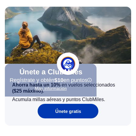
Únete a ClubMiles
Regístrate y obtén
$10
en puntos
Ahorra hasta un 10%
en vuelos seleccionados
Más información
(
$25
máximo)
.
Acumula millas aéreas y puntos ClubMiles.
Únete gratis