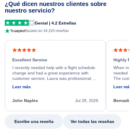
¿Qué dicen nuestros clientes sobre
nuestro servicio?
Genial | 4.2 Estrellas
Basado en 34,320 reseñas
Excellent Service
Highly R
I recently needed help with a flight schedule
When my fl
change and had a great experience with
needed hel
customer service. Laura was professional,
The custom
friendly, and very helpful throughout the
calm, prof
Leer más
Leer más
process. She quickly found a solution and
throughout
kept me informed of the next steps. I truly
alternative
appreciate her excellent service.
necessary f
John Naples
Jul 28, 2026
Bernadine
excellent s
my issue.
Escribe una reseña
Ver todas las reseñas