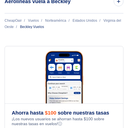
Aerolíneas vuela a Beckley
charlestón Vuelos
Contour Airlines
CheapOair
Vuelos
Norteamérica
Estados Unidos
Virginia del
Roanoke Vuelos
Oeste
Beckley Vuelos
Huntington Vuelos
Ahorra hasta
$
100
sobre nuestras tasas
¡Los nuevos usuarios se ahorran hasta
$
100
sobre
nuestras tasas en vuelos!
ⓘ