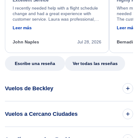
Excellent Service
Highly R
I recently needed help with a flight schedule
When my fl
change and had a great experience with
needed hel
customer service. Laura was professional,
The custom
friendly, and very helpful throughout the
calm, prof
Leer más
Leer más
process. She quickly found a solution and
throughout
kept me informed of the next steps. I truly
alternative
appreciate her excellent service.
necessary f
John Naples
Jul 28, 2026
Bernadine
excellent s
my issue.
Escribe una reseña
Ver todas las reseñas
Vuelos de Beckley
Vuelos de Beckley a Chicago
Vuelos a Cercano Ciudades
Vuelos de Beckley a Charlotte
Bluefield Vuelos