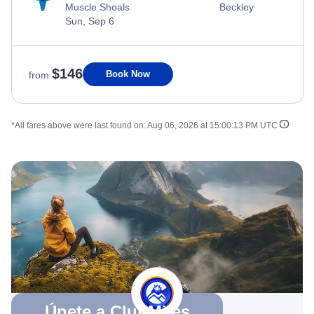
Muscle Shoals
Beckley
Sun, Sep 6
$146
Book Now
from
*All fares above were last found on:
Aug 06, 2026 at 15:00:13 PM UTC
Únete a ClubMiles