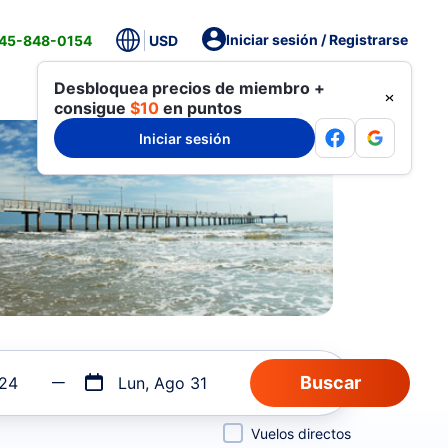
Iniciar sesión / Registrarse
845-848-0154
USD
Desbloquea precios de miembro +
consigue
$10
en puntos
Iniciar sesión
 24
Lun, Ago 31
Vuelos directos