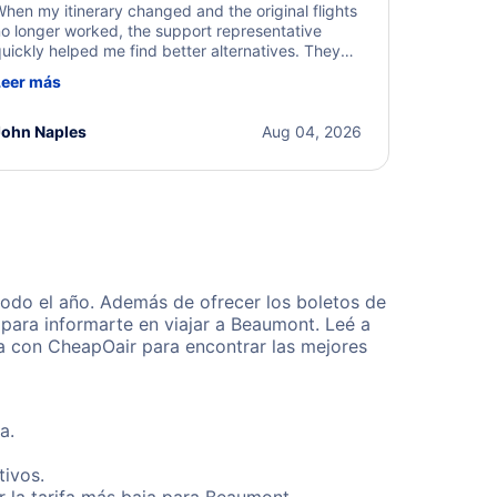
hen my itinerary changed and the original flights
o longer worked, the support representative
uickly helped me find better alternatives. They
ere professional, courteous, and went above and
Leer más
eyond to resolve the issue. I'm grateful for the
xcellent assistance and smooth experience.
John Naples
Aug 04, 2026
odo el año. Además de ofrecer los boletos de
 para informarte en viajar a Beaumont. Leé a
ta con CheapOair para encontrar las mejores
a.
tivos.