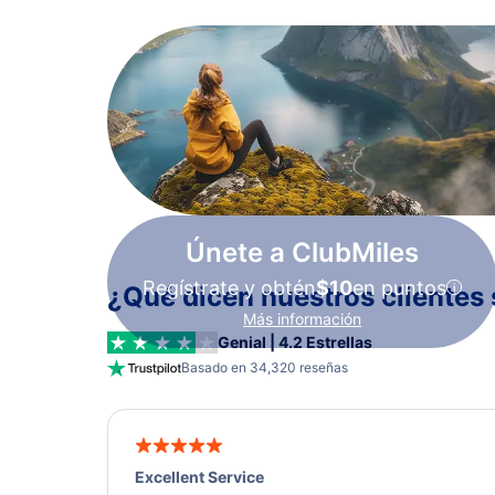
Únete a ClubMiles
Regístrate y obtén
$10
en puntos
¿Qué dicen nuestros clientes 
Más información
Genial | 4.2 Estrellas
Basado en 34,320 reseñas
Excellent Service