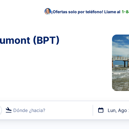
¡Ofertas solo por teléfono! Llame al
1-
aumont (BPT)
Dónde ¿hacia?
Lun, Ago
uerto o por vuelos directos