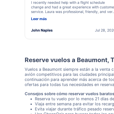
I recently needed help with a flight schedule
change and had a great experience with custome
service. Laura was professional, friendly, and ver
helpful throughout the process. She quickly foun
Leer más
a solution and kept me informed of the next steps
I truly appreciate her excellent service.
John Naples
Jul 28, 20
Reserve vuelos a Beaumont, 
Vuelos a Beaumont siempre están a la venta 
avión competitivos para las ciudades principa
continuación para aprender más acerca de tod
ofertas para todas tus necesidades en reserva
Consejos sobre cómo reservar vuelos barato
Reserva tu vuelo por lo menos 21 días d
Viaja entre semana para evitar los recar
Evita viajar durante tráfico pesado rese