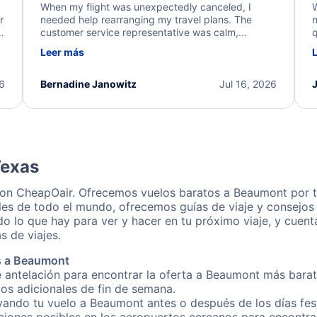
When my flight was unexpectedly canceled, I
W
r
needed help rearranging my travel plans. The
n
y
customer service representative was calm,
q
d
professional, and extremely helpful throughout the
w
Leer más
.
process. They quickly found alternative flight
b
options and assisted with the necessary follow-up.
e
I truly appreciate the excellent support and
26
Bernadine Janowitz
Jul 16, 2026
dedication to resolving my issue.
Texas
con CheapOair. Ofrecemos vuelos baratos a Beaumont por t
les de todo el mundo, ofrecemos guías de viaje y consejos
o lo que hay para ver y hacer en tu próximo viaje, y cuen
s de viajes.
s a Beaumont
e antelación para encontrar la oferta a Beaumont más barat
gos adicionales de fin de semana.
rvando tu vuelo a Beaumont antes o después de los días fes