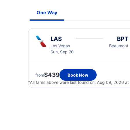
One Way
LAS
BPT
Las Vegas
Beaumont
Sun, Sep 20
$439
from
Book Now
*All fares above were last found on:
Aug 09, 2026 a