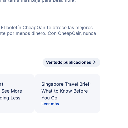
 la tarifa más baja para Beaumont.
El boletín CheapOair te ofrece las mejores
mente por menos dinero. Con CheapOair, nunca
Ver todo publicaciones
rt
Singapore Travel Brief:
: See More
What to Know Before
ding Less
You Go
Leer más