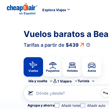
Explora Viajes
Vuelos baratos a Be
Tarifas a partir de
$439
Vuelos
Paquetes
Hoteles
Autos
Ida y vuelta
Turista
1
Viajero
Dónde ¿desde?
Refina tu búsqueda por aerolínea, por ciudad o aerop
Agrupa y ahorra
Añadir hotel
Añadir auto