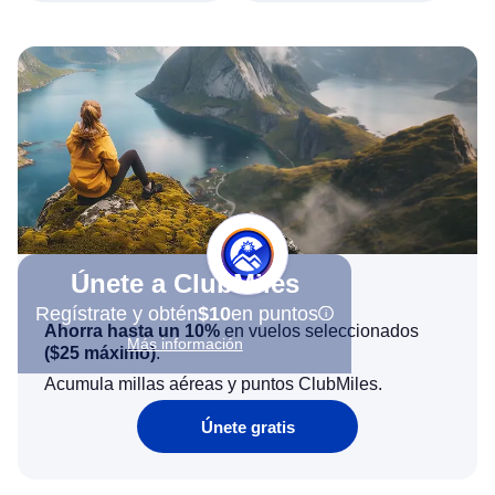
Únete a ClubMiles
Regístrate y obtén
$10
en puntos
Ahorra hasta un 10%
en vuelos seleccionados
Más información
(
$25
máximo)
.
Acumula millas aéreas y puntos ClubMiles.
Únete gratis