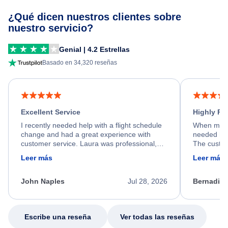
¿Qué dicen nuestros clientes sobre
nuestro servicio?
Genial | 4.2 Estrellas
Basado en 34,320 reseñas
Excellent Service
Highly R
I recently needed help with a flight schedule
When my fl
change and had a great experience with
needed hel
customer service. Laura was professional,
The custom
friendly, and very helpful throughout the
calm, prof
Leer más
Leer más
process. She quickly found a solution and
throughout
kept me informed of the next steps. I truly
alternative
appreciate her excellent service.
necessary f
John Naples
Jul 28, 2026
Bernadine
excellent s
my issue.
Escribe una reseña
Ver todas las reseñas