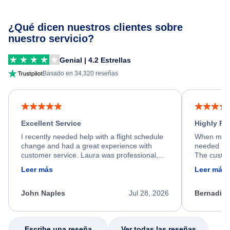
¿Qué dicen nuestros clientes sobre
nuestro servicio?
Genial | 4.2 Estrellas
Basado en 34,320 reseñas
Excellent Service
Highly R
I recently needed help with a flight schedule
When my fl
change and had a great experience with
needed hel
customer service. Laura was professional,
The custom
friendly, and very helpful throughout the
calm, prof
Leer más
Leer más
process. She quickly found a solution and
throughout
kept me informed of the next steps. I truly
alternative
appreciate her excellent service.
necessary f
John Naples
Jul 28, 2026
Bernadine
excellent s
my issue.
Escribe una reseña
Ver todas las reseñas