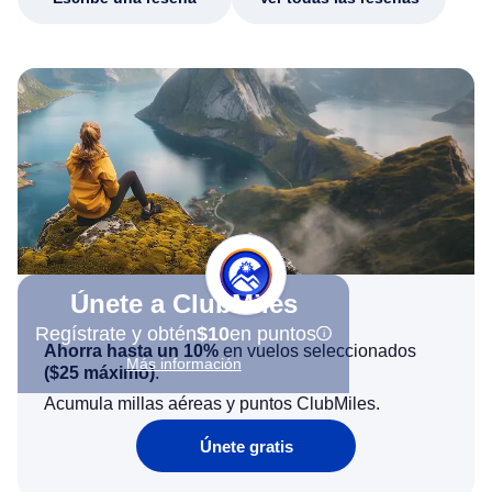
Únete a ClubMiles
Regístrate y obtén
$10
en puntos
Ahorra hasta un 10%
en vuelos seleccionados
Más información
(
$25
máximo)
.
Acumula millas aéreas y puntos ClubMiles.
Únete gratis