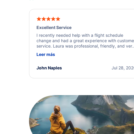
Excellent Service
I recently needed help with a flight schedule
change and had a great experience with custome
service. Laura was professional, friendly, and ver
helpful throughout the process. She quickly foun
Leer más
a solution and kept me informed of the next steps
I truly appreciate her excellent service.
John Naples
Jul 28, 20