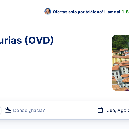
¡Ofertas solo por teléfono! Llame al
1-
urias (OVD)
Dónde ¿hacia?
Jue, Ago 
uerto o por vuelos directos