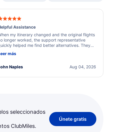
elpful Assistance
hen my itinerary changed and the original flights
o longer worked, the support representative
uickly helped me find better alternatives. They
ere professional, courteous, and went above and
Leer más
eyond to resolve the issue. I'm grateful for the
xcellent assistance and smooth experience.
John Naples
Aug 04, 2026
elos seleccionados
Únete gratis
ntos ClubMiles.