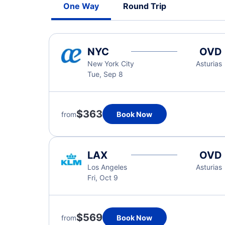
One Way
Round Trip
NYC
OVD
New York City
Asturias
Tue, Sep 8
$363
from
Book Now
LAX
OVD
Los Angeles
Asturias
Fri, Oct 9
$569
from
Book Now