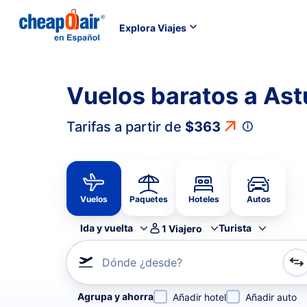
Explora Viajes
Vuelos baratos a Ast
Tarifas a partir de
$363
Vuelos
Paquetes
Hoteles
Autos
Ida y vuelta
Turista
1
Viajero
Dónde ¿desde?
Refina tu búsqueda por aerolínea, por ciudad o aerop
Agrupa y ahorra
Añadir hotel
Añadir auto