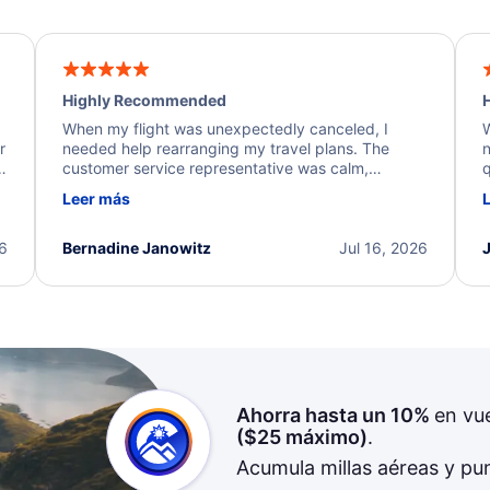
Highly Recommended
H
When my flight was unexpectedly canceled, I
W
r
needed help rearranging my travel plans. The
n
y
customer service representative was calm,
q
d
professional, and extremely helpful throughout the
w
Leer más
.
process. They quickly found alternative flight
b
options and assisted with the necessary follow-up.
e
I truly appreciate the excellent support and
26
Bernadine Janowitz
Jul 16, 2026
dedication to resolving my issue.
Ahorra hasta un 10%
en vu
(
$25
máximo)
.
Acumula millas aéreas y pu