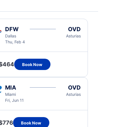
DFW
OVD
Dallas
Asturias
Thu, Feb 4
$464
Book Now
MIA
OVD
Miami
Asturias
Fri, Jun 11
$776
Book Now