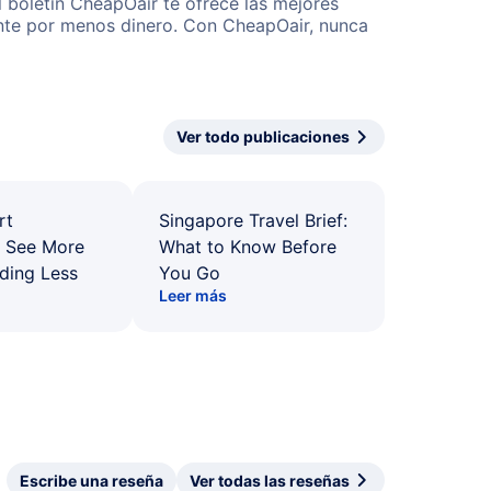
l boletín CheapOair te ofrece las mejores
mente por menos dinero. Con CheapOair, nunca
Ver todo publicaciones
rt
Singapore Travel Brief:
: See More
What to Know Before
ding Less
You Go
Leer más
Escribe una reseña
Ver todas las reseñas