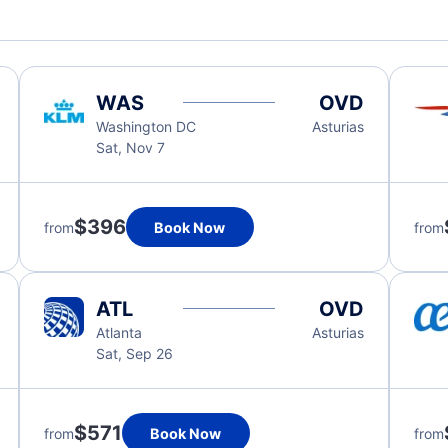
WAS
OVD
Washington DC
Asturias
Sat, Nov 7
$396
from
Book Now
from
ATL
OVD
Atlanta
Asturias
Sat, Sep 26
$571
from
Book Now
from