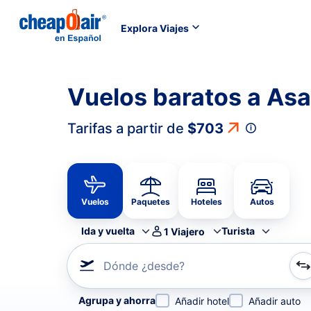
Explora Viajes
Vuelos baratos a As
Tarifas a partir de
$703
Vuelos
Paquetes
Hoteles
Autos
Ida y vuelta
Turista
1
Viajero
Dónde ¿desde?
Refina tu búsqueda por aerolínea, por ciudad o aerop
Agrupa y ahorra
Añadir hotel
Añadir auto