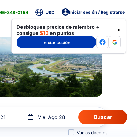
Iniciar sesión / Registrarse
845-848-0154
USD
Desbloquea precios de miembro +
consigue
$10
en puntos
Iniciar sesión
 21
Vie, Ago 28
Vuelos directos