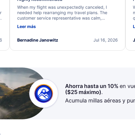
When my flight was unexpectedly canceled, I
W
r
needed help rearranging my travel plans. The
n
y
customer service representative was calm,
q
d
professional, and extremely helpful throughout the
w
Leer más
.
process. They quickly found alternative flight
b
options and assisted with the necessary follow-up.
e
I truly appreciate the excellent support and
26
Bernadine Janowitz
Jul 16, 2026
dedication to resolving my issue.
Ahorra hasta un 10%
en vu
(
$25
máximo)
.
Acumula millas aéreas y pu