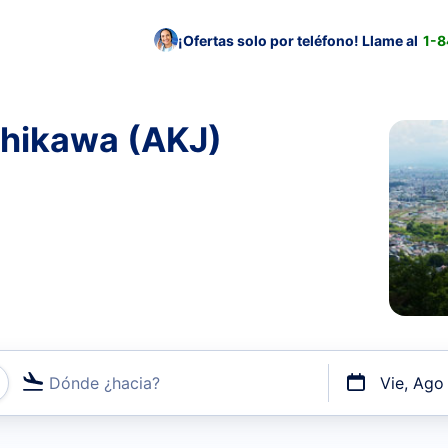
¡Ofertas solo por teléfono! Llame al
1-
ahikawa (AKJ)
Dónde ¿hacia?
Vie, Ago
uerto o por vuelos directos