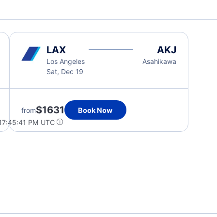
LAX
AKJ
Los Angeles
Asahikawa
Sat, Dec 19
$1631
from
Book Now
 17:45:41 PM UTC