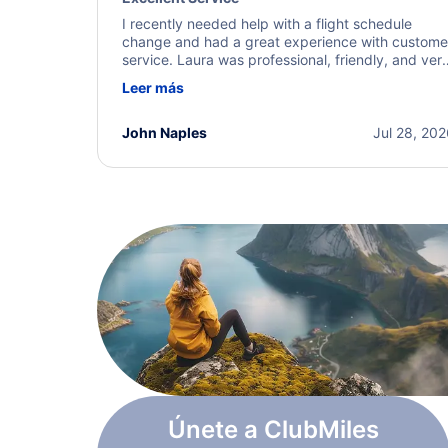
I recently needed help with a flight schedule
change and had a great experience with custome
service. Laura was professional, friendly, and ver
helpful throughout the process. She quickly foun
Leer más
a solution and kept me informed of the next steps
I truly appreciate her excellent service.
John Naples
Jul 28, 20
Únete a ClubMiles