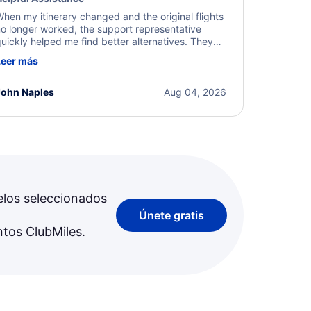
hen my itinerary changed and the original flights
o longer worked, the support representative
uickly helped me find better alternatives. They
ere professional, courteous, and went above and
Leer más
eyond to resolve the issue. I'm grateful for the
xcellent assistance and smooth experience.
John Naples
Aug 04, 2026
elos seleccionados
Únete gratis
ntos ClubMiles.