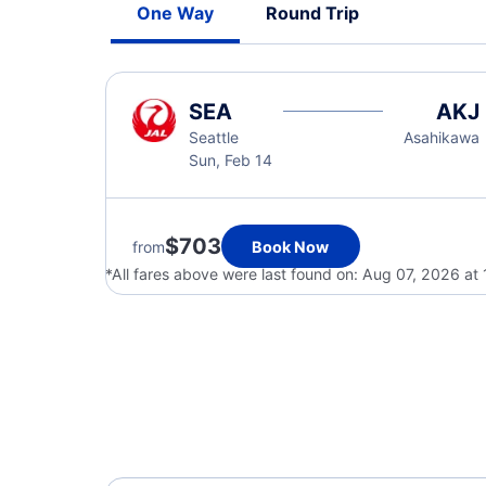
One Way
Round Trip
SEA
AKJ
Seattle
Asahikawa
Sun, Feb 14
$703
from
Book Now
*All fares above were last found on:
Aug 07, 2026 at