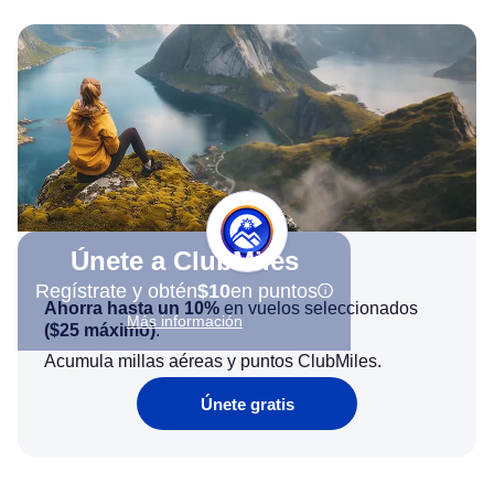
Únete a ClubMiles
Regístrate y obtén
$10
en puntos
Ahorra hasta un 10%
en vuelos seleccionados
Más información
(
$25
máximo)
.
Acumula millas aéreas y puntos ClubMiles.
Únete gratis