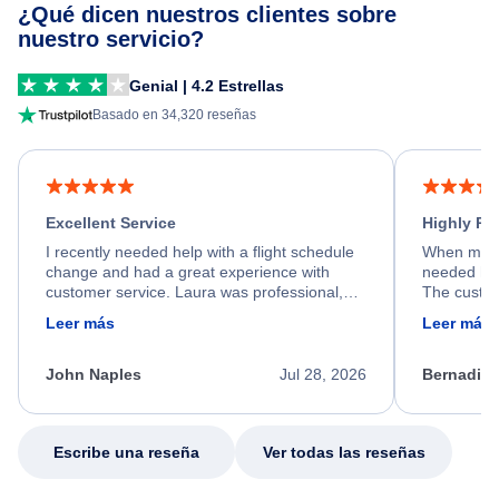
¿Qué dicen nuestros clientes sobre
nuestro servicio?
Genial | 4.2 Estrellas
Basado en 34,320 reseñas
Excellent Service
Highly R
I recently needed help with a flight schedule
When my fl
change and had a great experience with
needed hel
customer service. Laura was professional,
The custom
friendly, and very helpful throughout the
calm, prof
Leer más
Leer más
process. She quickly found a solution and
throughout
kept me informed of the next steps. I truly
alternative
appreciate her excellent service.
necessary f
John Naples
Jul 28, 2026
Bernadine
excellent s
my issue.
Escribe una reseña
Ver todas las reseñas