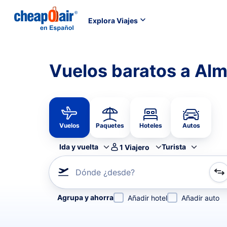
Explora Viajes
Vuelos baratos a Al
Vuelos
Paquetes
Hoteles
Autos
Ida y vuelta
Turista
1
Viajero
Dónde ¿desde?
Refina tu búsqueda por aerolínea, por ciudad o aerop
Agrupa y ahorra
Añadir hotel
Añadir auto