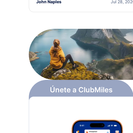
John Naples
Jul 28, 20
Únete a ClubMiles
Regístrate y obtén
$10
en puntos
Más información