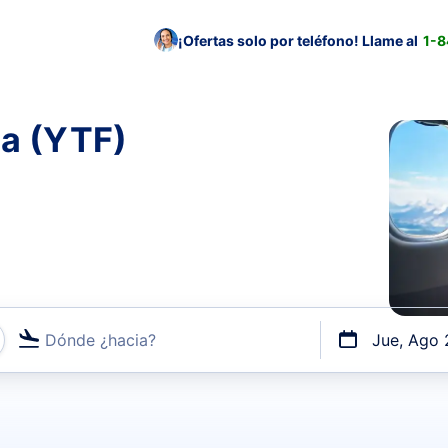
¡Ofertas solo por teléfono! Llame al
1-
ma (YTF)
Dónde ¿hacia?
Jue, Ago 
uerto o por vuelos directos