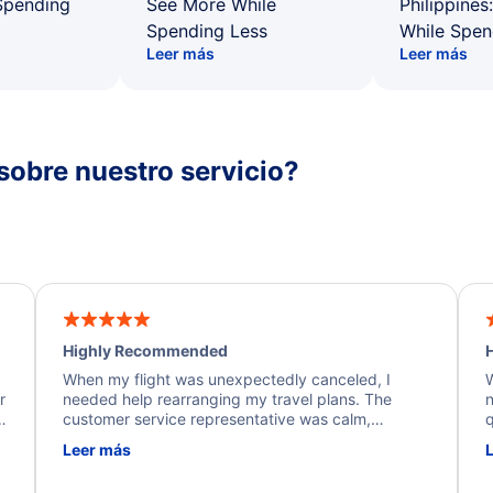
Spending
See More While
Philippines
Spending Less
While Spen
Leer más
Leer más
sobre nuestro servicio?
Highly Recommended
H
When my flight was unexpectedly canceled, I
W
r
needed help rearranging my travel plans. The
n
y
customer service representative was calm,
q
d
professional, and extremely helpful throughout the
w
Leer más
.
process. They quickly found alternative flight
b
options and assisted with the necessary follow-up.
e