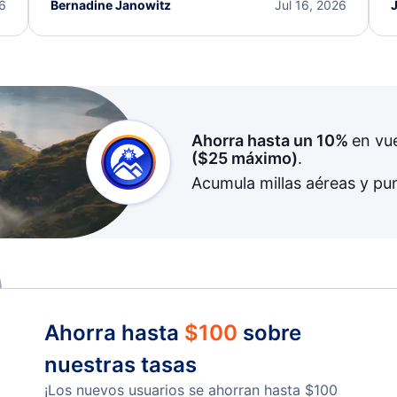
I truly appreciate the excellent support and
26
Bernadine Janowitz
Jul 16, 2026
dedication to resolving my issue.
Ahorra hasta un 10%
en vu
(
$25
máximo)
.
Acumula millas aéreas y pu
Ahorra hasta
$
100
sobre
nuestras tasas
¡Los nuevos usuarios se ahorran hasta
$
100