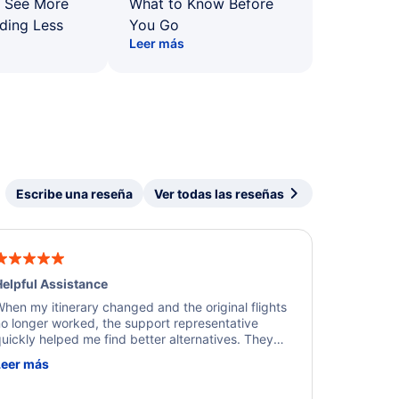
: See More
What to Know Before
ding Less
You Go
Leer más
Escribe una reseña
Ver todas las reseñas
elpful Assistance
hen my itinerary changed and the original flights
o longer worked, the support representative
uickly helped me find better alternatives. They
ere professional, courteous, and went above and
Leer más
eyond to resolve the issue. I'm grateful for the
xcellent assistance and smooth experience.