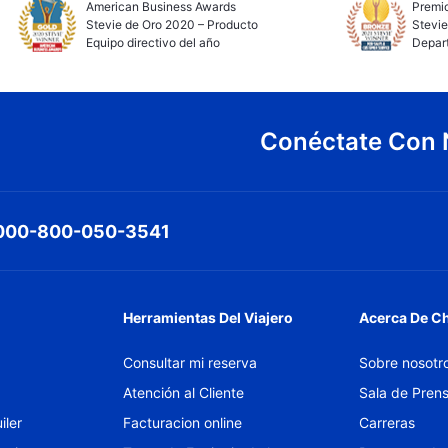
American Business Awards
Premio
Stevie de Oro 2020 – Producto
Stevie
Equipo directivo del año
Depar
Conéctate Con 
000-800-050-3541
Herramientas Del Viajero
Acerca De C
Consultar mi reserva
Sobre nosotr
Atención al Cliente
Sala de Pren
iler
Facturacion online
Carreras