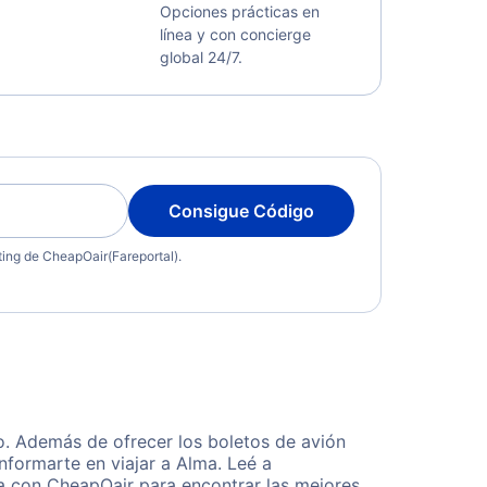
Opciones prácticas en
línea y con concierge
global 24/7.
Consigue Código
eting de CheapOair(Fareportal).
o. Además de ofrecer los boletos de avión
nformarte en viajar a Alma. Leé a
ta con CheapOair para encontrar las mejores