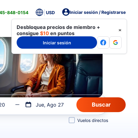
Iniciar sesión / Registrarse
845-848-0154
USD
Desbloquea precios de miembro +
consigue
$10
en puntos
Iniciar sesión
20
Jue, Ago 27
Vuelos directos