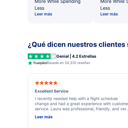
More While Spending
More While 
Less
Less
Leer más
Leer más
¿Qué dicen nuestros clientes 
Genial | 4.2 Estrellas
Basado en 34,320 reseñas
Excellent Service
I recently needed help with a flight schedule
change and had a great experience with custome
service. Laura was professional, friendly, and ver
helpful throughout the process. She quickly foun
Leer más
a solution and kept me informed of the next steps
I truly appreciate her excellent service.