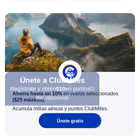
Únete a ClubMiles
Regístrate y obtén
$10
en puntos
Ahorra hasta un 10%
en vuelos seleccionados
Más información
(
$25
máximo)
.
Acumula millas aéreas y puntos ClubMiles.
Únete gratis