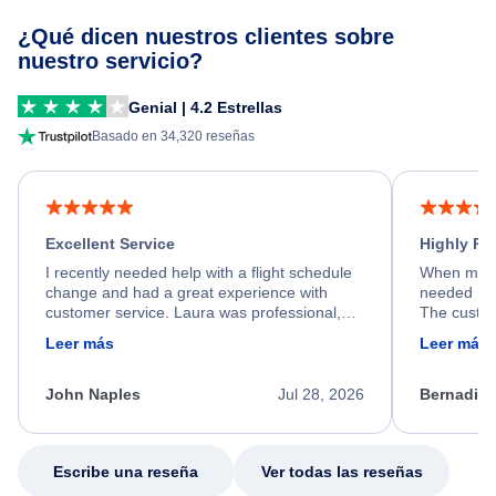
¿Qué dicen nuestros clientes sobre
nuestro servicio?
Genial | 4.2 Estrellas
Basado en 34,320 reseñas
Excellent Service
Highly R
I recently needed help with a flight schedule
When my fl
change and had a great experience with
needed hel
customer service. Laura was professional,
The custom
friendly, and very helpful throughout the
calm, prof
Leer más
Leer más
process. She quickly found a solution and
throughout
kept me informed of the next steps. I truly
alternative
appreciate her excellent service.
necessary f
John Naples
Jul 28, 2026
Bernadine
excellent s
my issue.
Escribe una reseña
Ver todas las reseñas