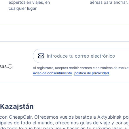
expertos en viajes, en
aéreas para ahorrar.
cualquier lugar
sas.
ⓘ
Al registrarte, aceptas recibir correos electrónicos de mark
Aviso de consentimiento
política de privacidad
 Kazajstán
 con CheapOair. Ofrecemos vuelos baratos a Aktyubinsk por
ipales de todo el mundo, ofrecemos guías de viaje y consej
de todo lo que hay para ver y hacer en tu próximo viaje, y