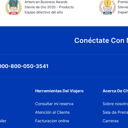
American Business Awards
Premio
Stevie de Oro 2020 – Producto
Stevie
Equipo directivo del año
Depar
Conéctate Con 
000-800-050-3541
Herramientas Del Viajero
Acerca De C
Consultar mi reserva
Sobre nosotr
Atención al Cliente
Sala de Pren
iler
Facturacion online
Carreras