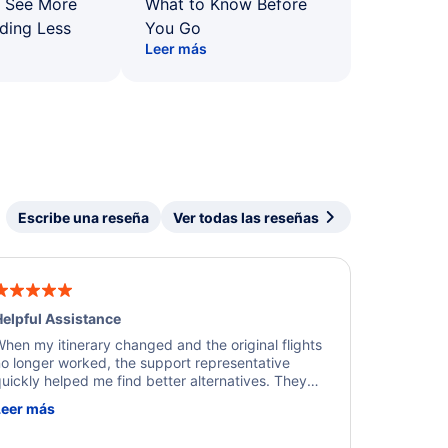
: See More
What to Know Before
ding Less
You Go
Leer más
Escribe una reseña
Ver todas las reseñas
elpful Assistance
hen my itinerary changed and the original flights
o longer worked, the support representative
uickly helped me find better alternatives. They
ere professional, courteous, and went above and
Leer más
eyond to resolve the issue. I'm grateful for the
xcellent assistance and smooth experience.