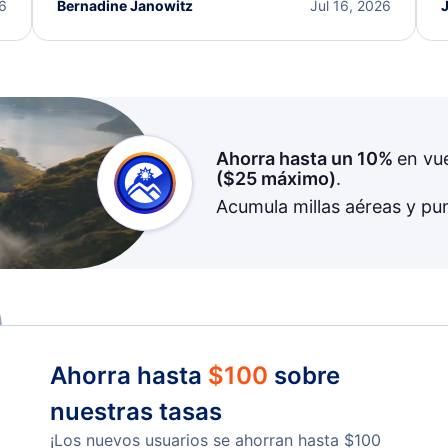
I truly appreciate the excellent support and
26
Bernadine Janowitz
Jul 16, 2026
dedication to resolving my issue.
Ahorra hasta un 10%
en vu
(
$25
máximo)
.
Acumula millas aéreas y pu
Ahorra hasta
$
100
sobre
nuestras tasas
¡Los nuevos usuarios se ahorran hasta
$
100