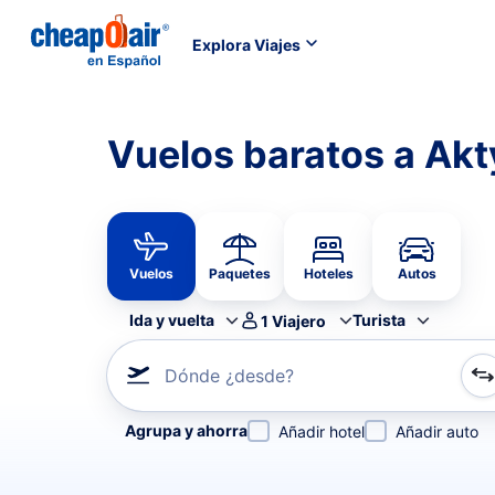
Explora Viajes
Vuelos baratos a Ak
Vuelos
Paquetes
Hoteles
Autos
Ida y vuelta
Turista
1
Viajero
Dónde ¿desde?
Refina tu búsqueda por aerolínea, por ciudad o aerop
Agrupa y ahorra
Añadir hotel
Añadir auto