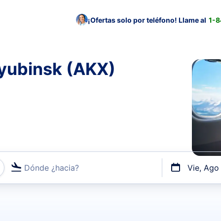
¡Ofertas solo por teléfono! Llame al
1-
tyubinsk (AKX)
Dónde ¿hacia?
Vie, Ago
uerto o por vuelos directos