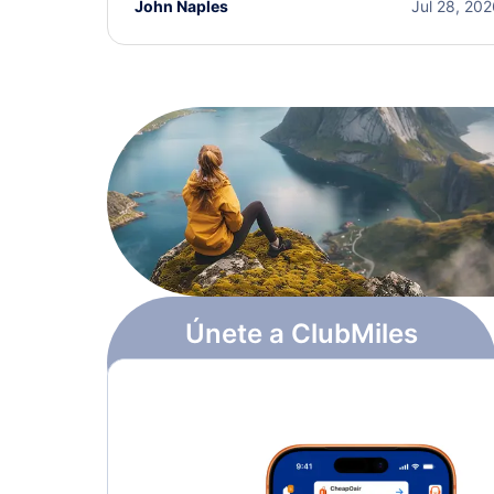
John Naples
Jul 28, 20
Únete a ClubMiles
Regístrate y obtén
$10
en puntos
Más información