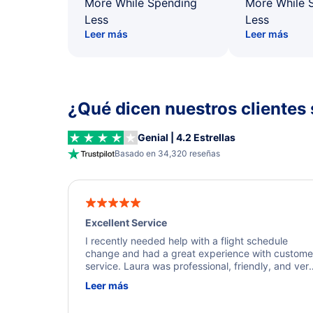
More While Spending
More While 
Less
Less
Leer más
Leer más
¿Qué dicen nuestros clientes 
Genial | 4.2 Estrellas
Basado en 34,320 reseñas
Excellent Service
I recently needed help with a flight schedule
change and had a great experience with custome
service. Laura was professional, friendly, and ver
helpful throughout the process. She quickly foun
Leer más
a solution and kept me informed of the next steps
I truly appreciate her excellent service.