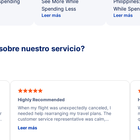
Spending
See More While
Philippines
Spending Less
While Spen
Leer más
Leer más
sobre nuestro servicio?
Highly Recommended
H
When my flight was unexpectedly canceled, I
W
r
needed help rearranging my travel plans. The
n
y
customer service representative was calm,
q
d
professional, and extremely helpful throughout the
w
Leer más
.
process. They quickly found alternative flight
b
options and assisted with the necessary follow-up.
e