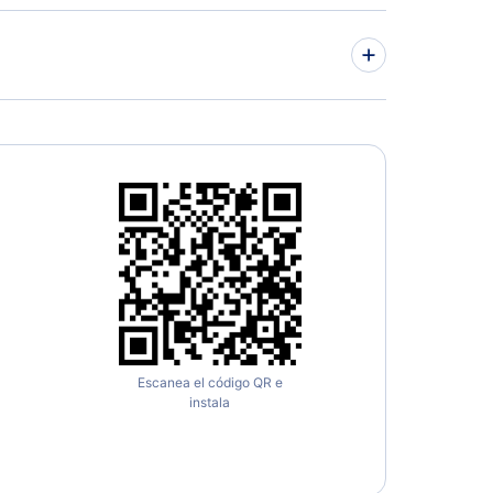
Escanea el código QR e
instala