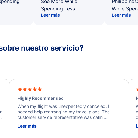
Spending
See More While
Philippines
Spending Less
While Spen
Leer más
Leer más
sobre nuestro servicio?
Highly Recommended
H
When my flight was unexpectedly canceled, I
W
r
needed help rearranging my travel plans. The
n
y
customer service representative was calm,
q
d
professional, and extremely helpful throughout the
w
Leer más
.
process. They quickly found alternative flight
b
options and assisted with the necessary follow-up.
e