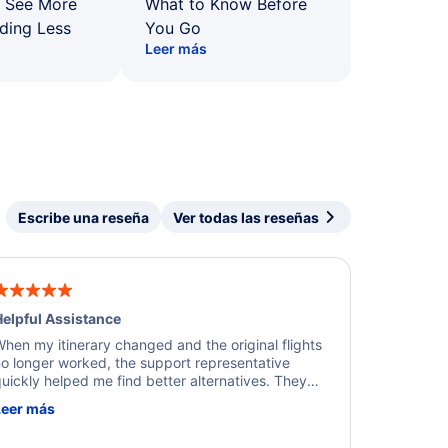
: See More
What to Know Before
ding Less
You Go
Leer más
Escribe una reseña
Ver todas las reseñas
elpful Assistance
hen my itinerary changed and the original flights
o longer worked, the support representative
uickly helped me find better alternatives. They
ere professional, courteous, and went above and
Leer más
eyond to resolve the issue. I'm grateful for the
xcellent assistance and smooth experience.