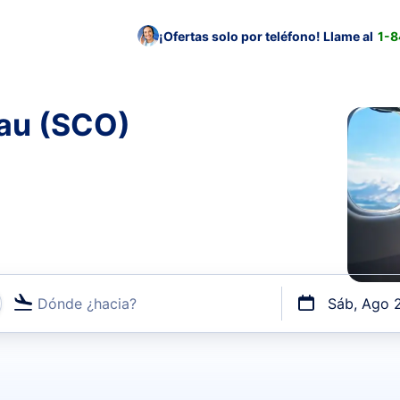
¡Ofertas solo por teléfono! Llame al
1-
tau (SCO)
Dónde ¿hacia?
Sáb, Ago 
uerto o por vuelos directos