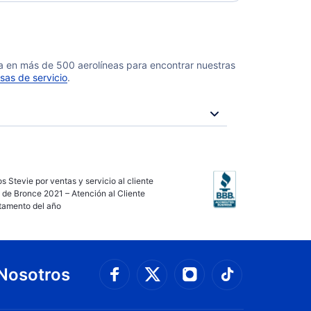
da en más de 500 aerolíneas para encontrar nuestras
sas de servicio
.
s Stevie por ventas y servicio al cliente
 de Bronce 2021 – Atención al Cliente
tamento del año
Nosotros
Conéctate con Faceboo
Connect with 
Conéctate con Twit
Conéctate