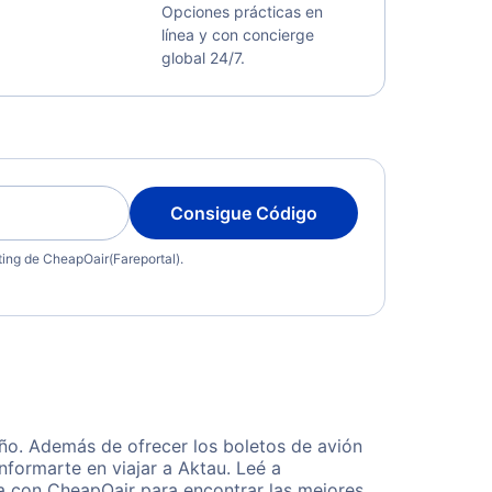
Opciones prácticas en
línea y con concierge
global 24/7.
Consigue Código
eting de CheapOair(Fareportal).
ño. Además de ofrecer los boletos de avión
nformarte en viajar a Aktau. Leé a
ta con CheapOair para encontrar las mejores