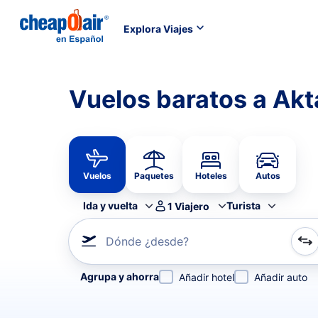
Explora Viajes
Vuelos baratos a Ak
Vuelos
Paquetes
Hoteles
Autos
Ida y vuelta
Turista
1
Viajero
Dónde ¿desde?
Refina tu búsqueda por aerolínea, por ciudad o aerop
Agrupa y ahorra
Añadir hotel
Añadir auto