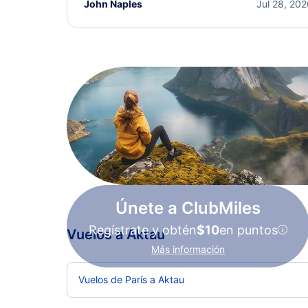
John Naples
Jul 28, 20
Únete a ClubMiles
Regístrate y obtén
$10
en puntos
Vuelos a Aktau
Más información
Vuelos de París a Aktau