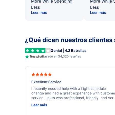
More While Spending
More While 
Less
Less
Leer más
Leer más
¿Qué dicen nuestros clientes 
Genial | 4.2 Estrellas
Basado en 34,320 reseñas
Excellent Service
I recently needed help with a flight schedule
change and had a great experience with custome
service. Laura was professional, friendly, and ver
helpful throughout the process. She quickly foun
Leer más
a solution and kept me informed of the next steps
I truly appreciate her excellent service.