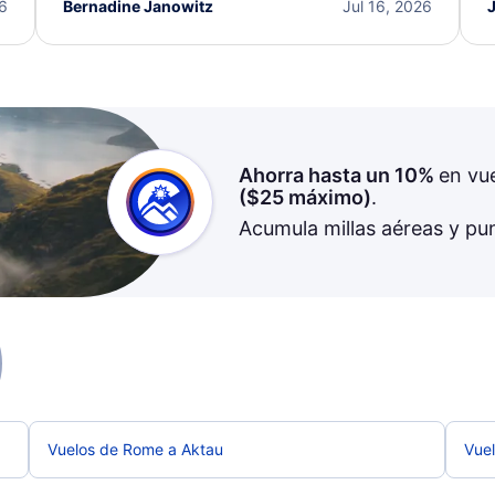
I truly appreciate the excellent support and
26
Bernadine Janowitz
Jul 16, 2026
dedication to resolving my issue.
Ahorra hasta un 10%
en vu
(
$25
máximo)
.
Acumula millas aéreas y pu
Vuelos de Rome a Aktau
Vue